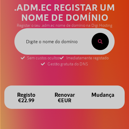
.ADM.EC REGISTAR UM
NOME DE DOMÍNIO
Registar o seu .adm.ec nome de domínio na Digi Hosting
Sem custos ocultos
Imediatamente registado
Gestão gratuita do DNS
Registo
Renovar
Mudança
€22.99
€EUR