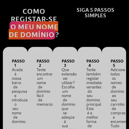
COMO
SIGA 5 PASSOS
SIMPLES
REGISTAR-SE
O MEU NOME
DE DOMÍNIO
?
PASSO
PASSO
PASSO
PASSO
PASSO
1
2
3
4
5
Aceda
Tente
Que
Tente
Adicione
à
encontrar
extensão
também
todos
nossa
um
vai
registar
os
barra
nome
utilizar?
imediatamente
nomes
de
de
Escolha
variantes
de
pesquisa
domínio
um
do
domínio
e
fácil
nome
seu
ao
introduza
de
de
domínio
seu
o
memorizar.
domínio
principal.
carrinho
seu
que
Esta
de
nome
se
é a
compras
de
adeqúe
melhor
e
domínio.
à
forma
encomend
sua
de
Tudo