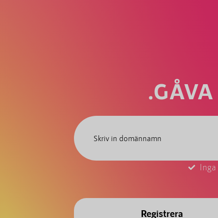
.GÅVA
Inga
Registrera