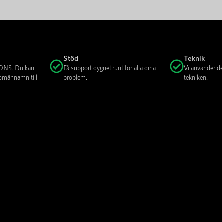
Stöd
Teknik
n DNS. Du kan
Få support dygnet runt för alla dina
Vi använder d
 domännamn till
problem.
tekniken.