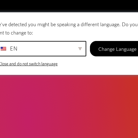
've detected you might be speaking a different language. Do you
E-post
Domännamn
SiteBuilder
nt to change to:
EN
Change Language
Close and do not switch language