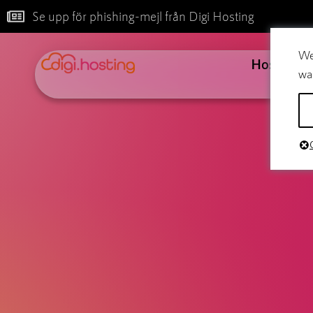
Se upp för phishing-mejl från Digi Hosting
We
Hosting
wa