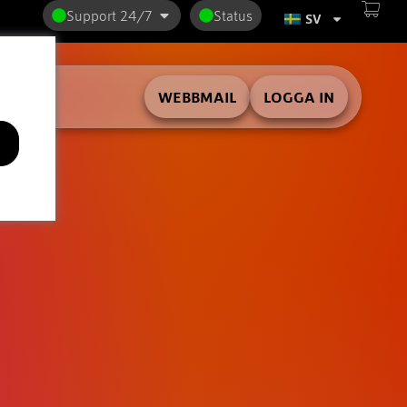
Support 24/7
Status
SV
WEBBMAIL
LOGGA IN