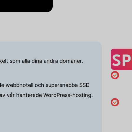
SP
kelt som alla dina andra domäner.
Registreri
delade webbhotell och supersnabba SSD
minst 1 år
 av vår hanterade WordPress-hosting.
Ändra
innehava
uppgifter