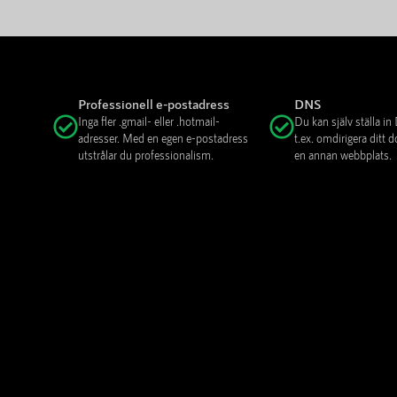
Professionell e-postadress
DNS
Inga fler .gmail- eller .hotmail-
Du kan själv ställa i
adresser. Med en egen e-postadress
t.ex. omdirigera ditt
utstrålar du professionalism.
en annan webbplats.