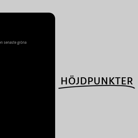
en senaste gröna
HÖJDPUNKTER