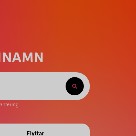
ÄNNAMN
antering
Flyttar