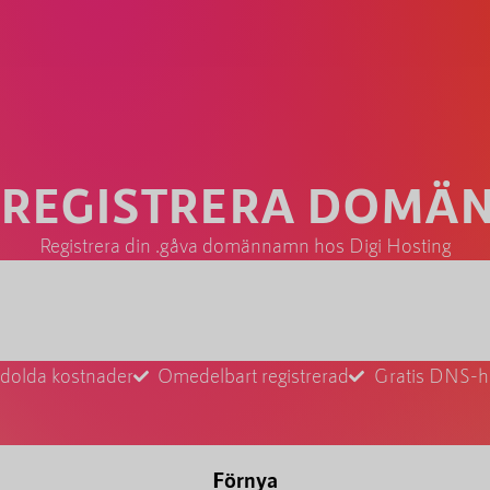
 REGISTRERA DOM
Registrera din .gåva domännamn hos Digi Hosting
 dolda kostnader
Omedelbart registrerad
Gratis DNS-h
Förnya