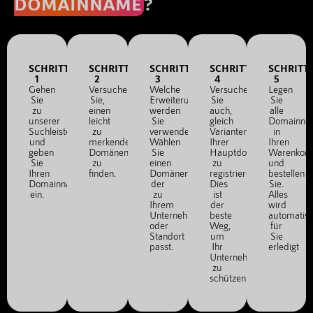
DOMAINNAME
?
SCHRITT
SCHRITT
SCHRITT
SCHRITT
SCHRITT
1
2
3
4
5
Gehen
Versuchen
Welche
Versuchen
Legen
Sie
Sie,
Erweiterung
Sie
Sie
zu
einen
werden
auch,
alle
unserer
leicht
Sie
gleich
Domainna
Suchleiste
zu
verwenden?
Varianten
in
und
merkenden
Wählen
Ihrer
Ihren
geben
Domänennamen
Sie
Hauptdomain
Warenkor
Sie
zu
einen
zu
und
Ihren
finden.
Domänennamen,
registrieren.
bestellen
Domainnamen
der
Dies
Sie.
ein.
zu
ist
Alles
Ihrem
der
wird
Unternehmen
beste
automatis
oder
Weg,
für
Standort
um
Sie
passt.
Ihr
erledigt
Unternehmen
zu
schützen.