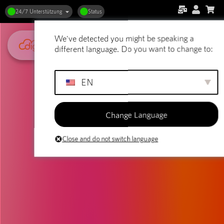
24/7 Unterstützung
Status
We've detected you might be speaking a
different language. Do you want to change to:
EN
Change Language
Close and do not switch language