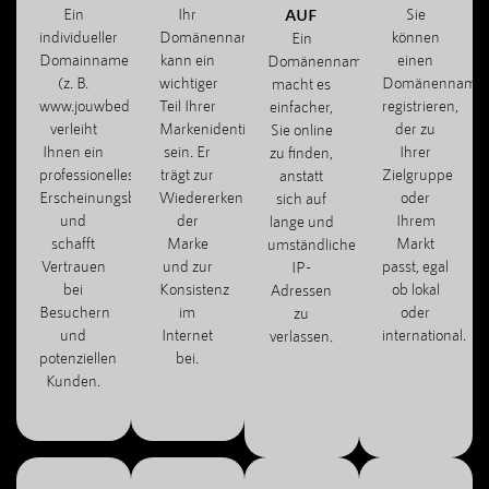
Ein
Ihr
AUF
Sie
individueller
Domänenname
können
Ein
Domainname
kann ein
einen
Domänenname
(z. B.
wichtiger
Domänenname
macht es
www.jouwbedrijf.com)
Teil Ihrer
registrieren,
einfacher,
verleiht
Markenidentität
der zu
Sie online
Ihnen ein
sein. Er
Ihrer
zu finden,
professionelles
trägt zur
Zielgruppe
anstatt
Erscheinungsbild
Wiedererkennung
oder
sich auf
und
der
Ihrem
lange und
schafft
Marke
Markt
umständliche
Vertrauen
und zur
passt, egal
IP-
bei
Konsistenz
ob lokal
Adressen
Besuchern
im
oder
zu
und
Internet
international.
verlassen.
potenziellen
bei.
Kunden.