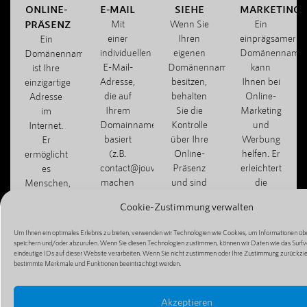
ONLINE-
E-MAIL
SIEHE
MARKETING
PRÄSENZ
Mit
Wenn Sie
Ein
einer
Ihren
einprägsamer
Ein
individuellen
eigenen
Domänenname
Domänenname
E-Mail-
Domänennamen
kann
ist Ihre
Adresse,
besitzen,
Ihnen bei
einzigartige
die auf
behalten
Online-
Adresse
Ihrem
Sie die
Marketing
im
Domainnamen
Kontrolle
und
Internet.
basiert
über Ihre
Werbung
Er
(z.B.
Online-
helfen. Er
ermöglicht
contact@jouwbedrijf.com),
Präsenz
erleichtert
es
machen
und sind
die
Menschen,
Sie
nicht von
Weitergabe
Ihre
Cookie-Zustimmung verwalten
einen
Dritten
Ihrer
Website,
professionellen
abhängig,
Website
Ihren Blog
Um Ihnen ein optimales Erlebnis zu bieten, verwenden wir Technologien wie Cookies, um Informationen übe
Eindruck
z. B. von
und
oder Ihren
speichern und/oder abzurufen. Wenn Sie diesen Technologien zustimmen, können wir Daten wie das Surfv
und
kostenlosen
macht die
eindeutige IDs auf dieser Website verarbeiten. Wenn Sie nicht zustimmen oder Ihre Zustimmung zurückzi
Online-
bestimmte Merkmale und Funktionen beeinträchtigt werden.
können
Hosting-
Mundpropagan
Shop zu
effizient
Diensten.
einfacher.
finden
mit
und zu
Akzeptieren