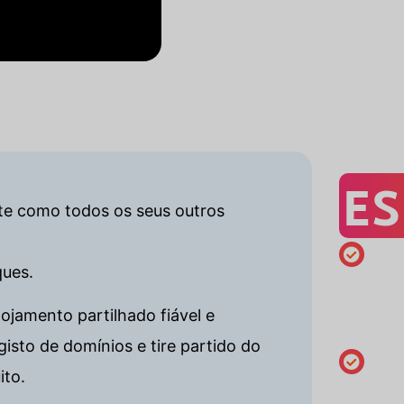
ES
ente como todos os seus outros
ques.
Registo
mínimo
ojamento partilhado fiável e
de 1 ano
sto de domínios e tire partido do
ito.
Alterar o
dados do