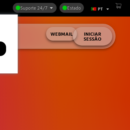
Suporte 24/7
Estado
PT
lder
WEBMAIL
INICIAR
SESSÃO