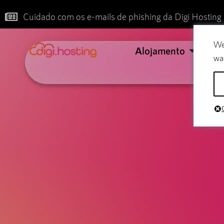
Cuidado com os e-mails de phishing da Digi Hosting
We
Alojamento
Co
wa