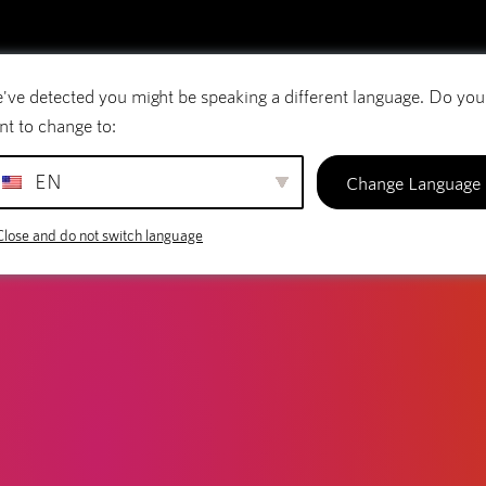
've detected you might be speaking a different language. Do you
rreio eletrónico
Nomes de domínio
SiteBui
nt to change to:
EN
Change Language
Close and do not switch language