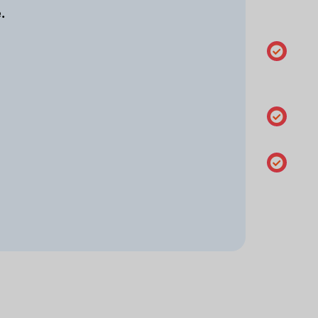
.
titular
Gestão
do DNS
DNSSEC
Alterar o
servidore
de nome