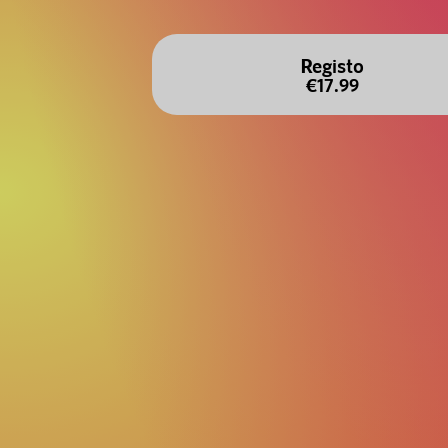
Registo
€17.99