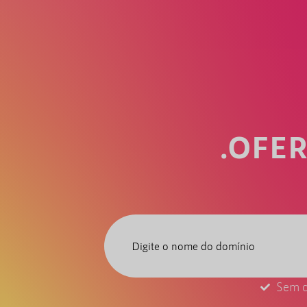
.OFE
Sem c