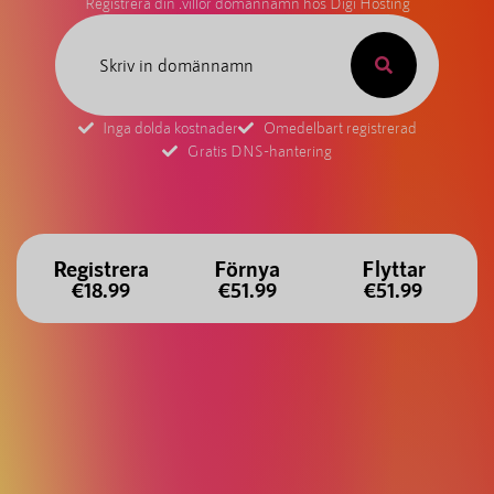
Registrera din .villor domännamn hos Digi Hosting
Inga dolda kostnader
Omedelbart registrerad
Gratis DNS-hantering
Registrera
Förnya
Flyttar
€18.99
€51.99
€51.99