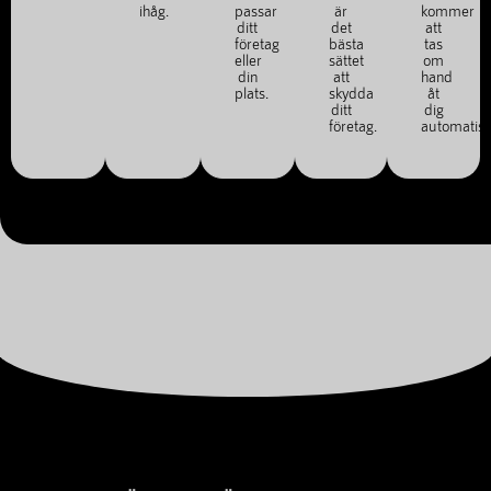
ihåg.
passar
är
kommer
ditt
det
att
företag
bästa
tas
eller
sättet
om
din
att
hand
plats.
skydda
åt
ditt
dig
företag.
automatisk