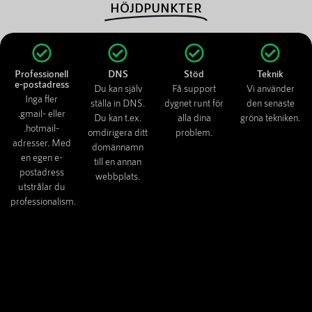
HÖJDPUNKTER
Professionell
DNS
Stöd
Teknik
e-postadress
Du kan själv
Få support
Vi använder
Inga fler
ställa in DNS.
dygnet runt för
den senaste
.gmail- eller
Du kan t.ex.
alla dina
gröna tekniken.
.hotmail-
omdirigera ditt
problem.
adresser. Med
domännamn
en egen e-
till en annan
postadress
webbplats.
utstrålar du
professionalism.