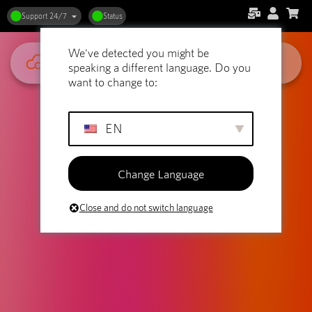
Support 24/7
Status
We've detected you might be
speaking a different language. Do you
want to change to:
EN
Change Language
Close and do not switch language