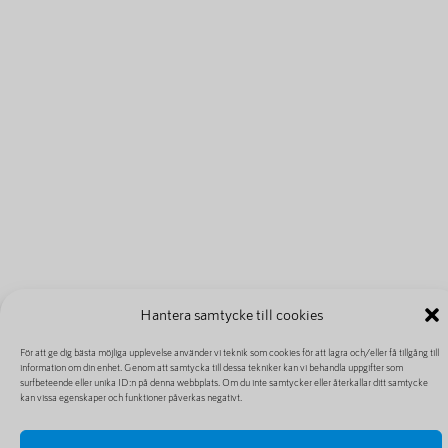
Hantera samtycke till cookies
För att ge dig bästa möjliga upplevelse använder vi teknik som cookies för att lagra och/eller få tillgång till
information om din enhet. Genom att samtycka till dessa tekniker kan vi behandla uppgifter som
surfbeteende eller unika ID:n på denna webbplats. Om du inte samtycker eller återkallar ditt samtycke
kan vissa egenskaper och funktioner påverkas negativt.