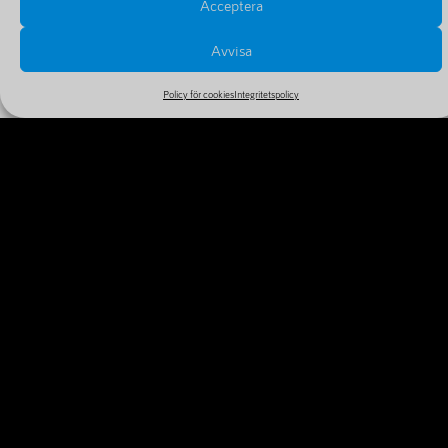
Acceptera
Avvisa
Policy för cookies
Integritetspolicy
PRISER OCH FÖRLÄNGNINGAR
Se alla priser och tillval i vårt stora och billiga sortiment
MER INFORMATION
VARFÖR REGISTRERA DITT
DOMÄNNAMN IDAG?