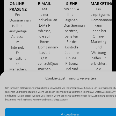
ONLINE-
E-MAIL
SIEHE
MARKETING
PRÄSENZ
Mit
Wenn Sie
Ein
einer
Ihren
einprägsamer
Ein
individuellen
eigenen
Domänenname
Domänenname
E-Mail-
Domänennamen
kann
ist Ihre
Adresse,
besitzen,
Ihnen bei
einzigartige
die auf
behalten
Online-
Adresse
Ihrem
Sie die
Marketing
im
Domainnamen
Kontrolle
und
Internet.
basiert
über Ihre
Werbung
Er
(z.B.
Online-
helfen. Er
ermöglicht
contact@jouwbedrijf.com),
Präsenz
erleichtert
es
machen
und sind
die
Menschen,
Sie
nicht von
Weitergabe
Ihre
Cookie-Zustimmung verwalten
einen
Dritten
Ihrer
Website,
professionellen
abhängig,
Website
Ihren Blog
Um Ihnen ein optimales Erlebnis zu bieten, verwenden wir Technologien wie Cookies, um Informationen übe
Eindruck
z. B. von
und
oder Ihren
speichern und/oder abzurufen. Wenn Sie diesen Technologien zustimmen, können wir Daten wie das Surfv
und
kostenlosen
macht die
eindeutige IDs auf dieser Website verarbeiten. Wenn Sie nicht zustimmen oder Ihre Zustimmung zurückzi
Online-
bestimmte Merkmale und Funktionen beeinträchtigt werden.
können
Hosting-
Mundpropagan
Shop zu
effizient
Diensten.
einfacher.
finden
mit
und zu
Akzeptieren