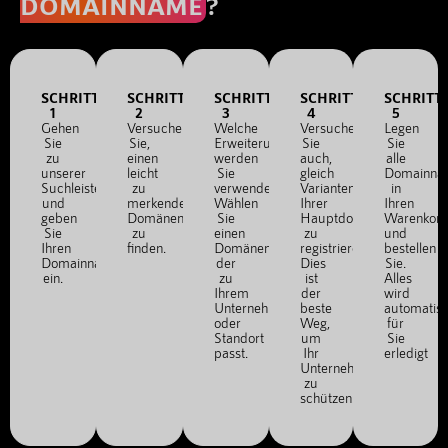
DOMAINNAME
?
SCHRITT
SCHRITT
SCHRITT
SCHRITT
SCHRITT
1
2
3
4
5
Gehen
Versuchen
Welche
Versuchen
Legen
Sie
Sie,
Erweiterung
Sie
Sie
zu
einen
werden
auch,
alle
unserer
leicht
Sie
gleich
Domainna
Suchleiste
zu
verwenden?
Varianten
in
und
merkenden
Wählen
Ihrer
Ihren
geben
Domänennamen
Sie
Hauptdomain
Warenkor
Sie
zu
einen
zu
und
Ihren
finden.
Domänennamen,
registrieren.
bestellen
Domainnamen
der
Dies
Sie.
ein.
zu
ist
Alles
Ihrem
der
wird
Unternehmen
beste
automatis
oder
Weg,
für
Standort
um
Sie
passt.
Ihr
erledigt
Unternehmen
zu
schützen.