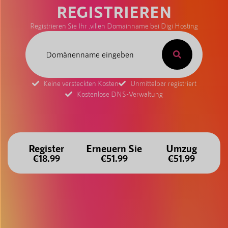
REGISTRIEREN
Registrieren Sie Ihr .villen Domainname bei Digi Hosting
Keine versteckten Kosten
Unmittelbar registriert
Kostenlose DNS-Verwaltung
Register
Erneuern Sie
Umzug
€18.99
€51.99
€51.99