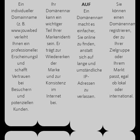
Ein
Ihr
AUF
Sie
individueller
Domänenname
können
Ein
Domainname
kann ein
einen
Domänenname
(z. B.
wichtiger
Domänenname
macht es
www.jouwbedrijf.com)
Teil Ihrer
registrieren,
einfacher,
verleiht
Markenidentität
der zu
Sie online
Ihnen ein
sein. Er
Ihrer
zu finden,
professionelles
trägt zur
Zielgruppe
anstatt
Erscheinungsbild
Wiedererkennung
oder
sich auf
und
der
Ihrem
lange und
schafft
Marke
Markt
umständliche
Vertrauen
und zur
passt, egal
IP-
bei
Konsistenz
ob lokal
Adressen
Besuchern
im
oder
zu
und
Internet
international.
verlassen.
potenziellen
bei.
Kunden.