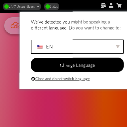
24/7 Unterstützung
Status
We've detected you might be speaking a
different language. Do you want to change to:
EN
Change Language
Close and do not switch language