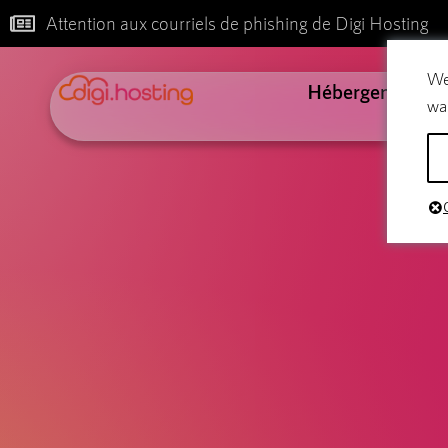
Attention aux courriels de phishing de Digi Hosting
We
Hébergement
wa