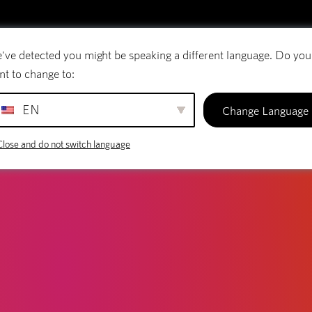
've detected you might be speaking a different language. Do you
Courriel
Noms de domaine
SiteBuilder
nt to change to:
EN
Change Language
Close and do not switch language