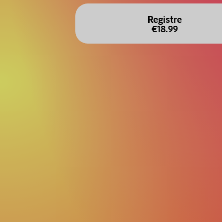
Registre
€18.99