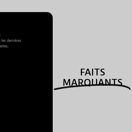
e
 les dernières
ertes.
FAITS
MARQUANTS