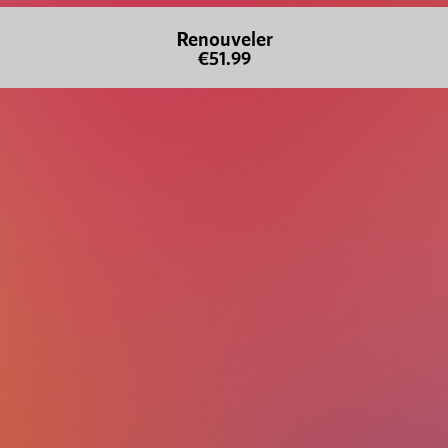
Renouveler
€51.99