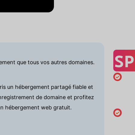
SP
ilement que tous vos autres domaines.
Enregist
ris un hébergement partagé fiable et
minimum
registrement de domaine et profitez
an
n hébergement web gratuit.
Modifier 
coordon