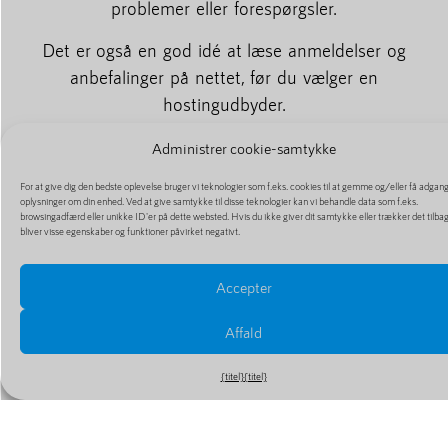
problemer eller forespørgsler.
Det er også en god idé at læse anmeldelser og
anbefalinger på nettet, før du vælger en
hostingudbyder.
# Konklusion
Administrer cookie-samtykke
At vælge den rigtige hostingudbyder er afgørende
For at give dig den bedste oplevelse bruger vi teknologier som f.eks. cookies til at gemme og/eller få adgang 
oplysninger om din enhed. Ved at give samtykke til disse teknologier kan vi behandle data som f.eks.
for din hjemmesides hastighed og ydeevne. Ved at
browsingadfærd eller unikke ID'er på dette websted. Hvis du ikke giver dit samtykke eller trækker det tilba
bliver visse egenskaber og funktioner påvirket negativt.
overveje faktorer som serverplacering,
serverkapacitet, båndbredde og teknologi kan du
Accepter
sikre, at dit websted er hurtigt og responsivt. Tag
dig tid til at evaluere forskellige hostingudbydere, og
Affald
vælg en, der opfylder dine behov og dit budget.
Hurtige indlæsningstider kan ikke kun forbedre
{titel}
{titel}
brugeroplevelsen, men også bidrage til en bedre
placering i søgeresultaterne.