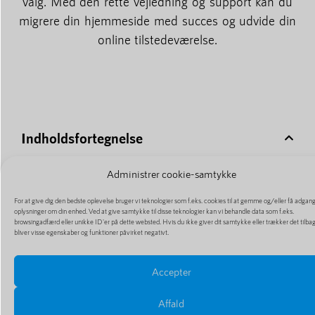
valg. Med den rette vejledning og support kan du
migrere din hjemmeside med succes og udvide din
online tilstedeværelse.
Indholdsfortegnelse
Administrer cookie-samtykke
Não foram encontrados títulos nesta página.
For at give dig den bedste oplevelse bruger vi teknologier som f.eks. cookies til at gemme og/eller få adgang 
oplysninger om din enhed. Ved at give samtykke til disse teknologier kan vi behandle data som f.eks.
browsingadfærd eller unikke ID'er på dette websted. Hvis du ikke giver dit samtykke eller trækker det tilba
bliver visse egenskaber og funktioner påvirket negativt.
Accepter
Flere artikler
Affald