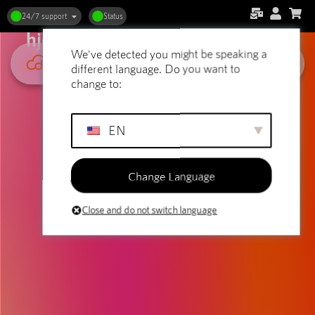
Masterclass i migrering af
24/7 support
Status
hjemmesider: Flyt uden besvær
We've detected you might be speaking a
different language. Do you want to
change to:
EN
Change Language
Close and do not switch language