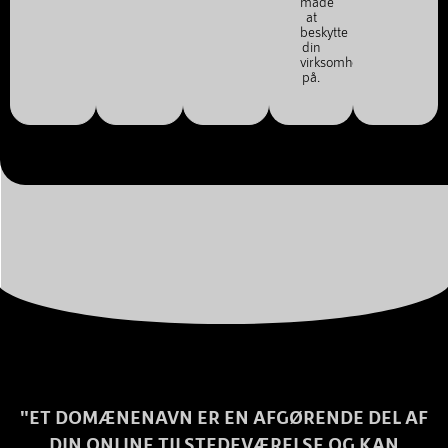
måde
at
beskytte
din
virksomhed
på.
"ET DOMÆNENAVN ER EN AFGØRENDE DEL AF
DIN ONLINE TILSTEDEVÆRELSE OG KAN