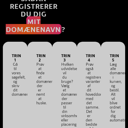
REGISTRERER
DU DIG
MIT
DOMÆNENAVN
?
TRIN
TRIN
TRIN
TRIN
TRIN
1
2
3
4
5
Gå
Prøv
Hvilken
Prøv
Læg
til
at
udvidelse
også
alle
vores
finde
vil
at
domænena
søgefelt,
et
du
registrere
i
og
domænenavn,
bruge?
varianter
kurven,
skriv
der
Vælg
af
og
dit
er
et
dit
bestil.
domænenavn.
nemt
domænenavn,
hoveddomæne
Alt
at
der
med
vil
huske.
passer
det
blive
til
samme.
ordnet
din
Det
for
virksomhed
er
dig
eller
den
automatis
placering.
bedste