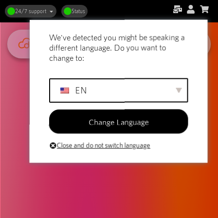
24/7 support
Status
We've detected you might be speaking a
different language. Do you want to
change to:
EN
Change Language
Close and do not switch language