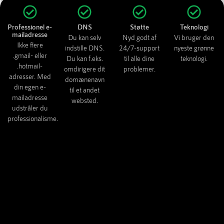
Professionel e-
DNS
Støtte
Teknologi
mailadresse
Du kan selv
Nyd godt af
Vi bruger den
Ikke flere
indstille DNS.
24/7-support
nyeste grønne
.gmail- eller
Du kan f.eks.
til alle dine
teknologi.
.hotmail-
omdirigere dit
problemer.
adresser. Med
domænenavn
din egen e-
til et andet
mailadresse
websted.
udstråler du
professionalisme.