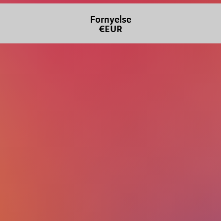
Fornyelse
€EUR