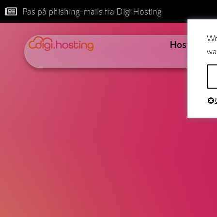
Pas på phishing-mails fra Digi Hosting
We
Hosting
wa