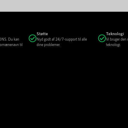
Støtte
Teknologi
e DNS. Du kan
Nyd godt af 24/7-support til alle
Vi bruger den
 domænenavn til
dine problemer.
teknologi.