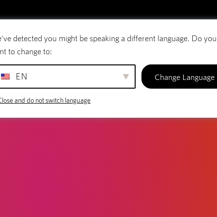
've detected you might be speaking a different language. Do you
E-mail
Domænenavne
SiteBuilder
nt to change to:
EN
Change Language
Close and do not switch language