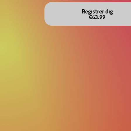
Registrer dig
€63.99