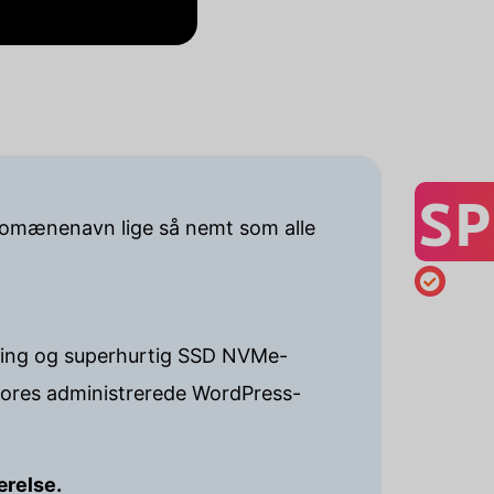
SP
 domænenavn lige så nemt som alle
osting og superhurtig SSD NVMe-
 vores administrerede WordPress-
ærelse.