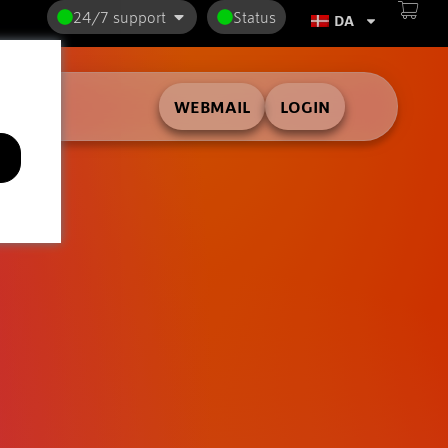
24/7 support
Status
DA
WEBMAIL
LOGIN