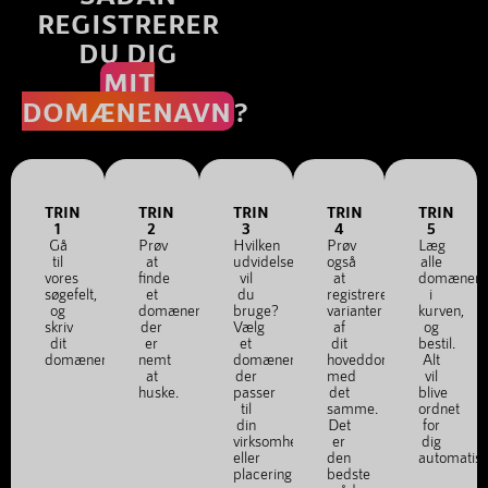
REGISTRERER
DU DIG
MIT
DOMÆNENAVN
?
TRIN
TRIN
TRIN
TRIN
TRIN
1
2
3
4
5
Gå
Prøv
Hvilken
Prøv
Læg
til
at
udvidelse
også
alle
vores
finde
vil
at
domænena
søgefelt,
et
du
registrere
i
og
domænenavn,
bruge?
varianter
kurven,
skriv
der
Vælg
af
og
dit
er
et
dit
bestil.
domænenavn.
nemt
domænenavn,
hoveddomæne
Alt
at
der
med
vil
huske.
passer
det
blive
til
samme.
ordnet
din
Det
for
virksomhed
er
dig
eller
den
automatis
placering.
bedste