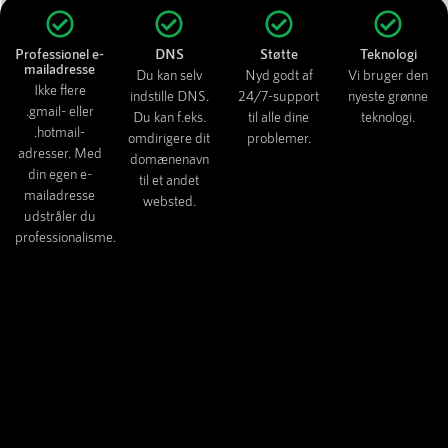
Professionel e-
DNS
Støtte
Teknologi
mailadresse
Du kan selv
Nyd godt af
Vi bruger den
Ikke flere
indstille DNS.
24/7-support
nyeste grønne
.gmail- eller
Du kan f.eks.
til alle dine
teknologi.
.hotmail-
omdirigere dit
problemer.
adresser. Med
domænenavn
din egen e-
til et andet
mailadresse
websted.
udstråler du
professionalisme.