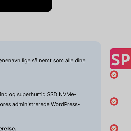
SP
mænenavn lige så nemt som alle dine
Minimums
på 1 år
osting og superhurtig SSD NVMe-
 vores administrerede WordPress-
Skift opl
indehave
DNS
ærelse.