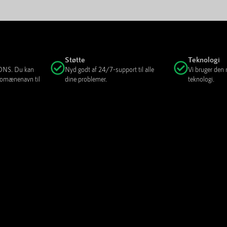
Støtte
Teknologi
e DNS. Du kan
Nyd godt af 24/7-support til alle
Vi bruger den
 domænenavn til
dine problemer.
teknologi.