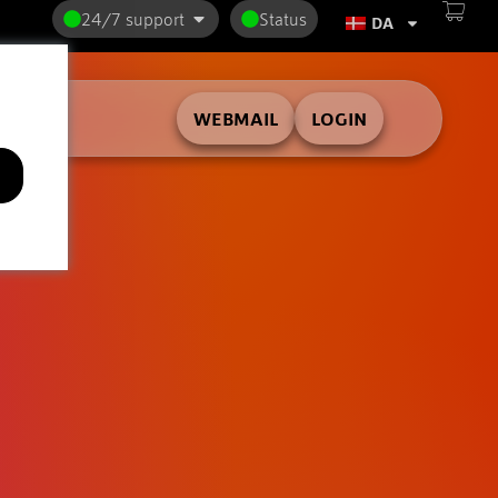
24/7 support
Status
DA
WEBMAIL
LOGIN