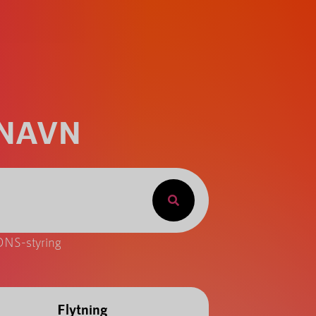
ENAVN
DNS-styring
Flytning