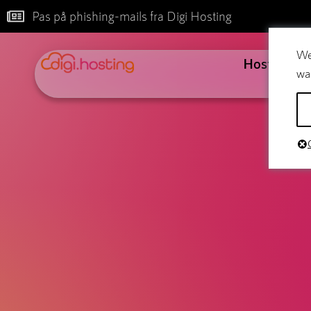
Pas på phishing-mails fra Digi Hosting
We
Hosting
wa