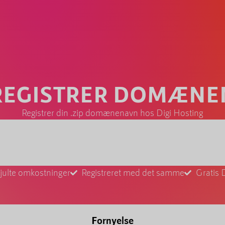
 REGISTRER DOMÆN
Registrer din .zip domænenavn hos Digi Hosting
julte omkostninger
Registreret med det samme
Gratis 
Fornyelse