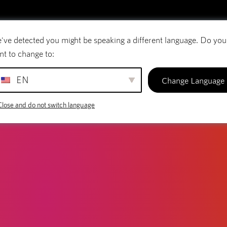
've detected you might be speaking a different language. Do you
E-mail
Domænenavne
SiteBuilder
nt to change to:
EN
Change Language
Close and do not switch language