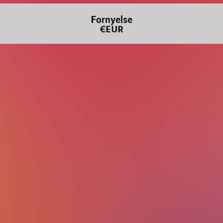
Fornyelse
€EUR