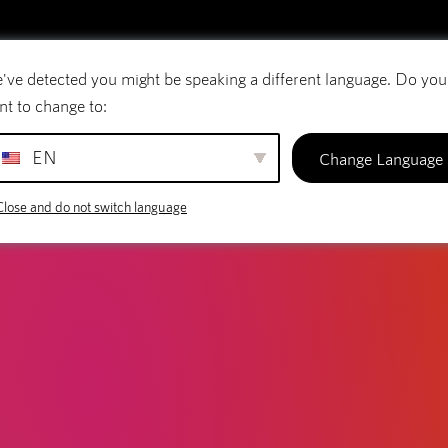
've detected you might be speaking a different language. Do you
E-mail
Domænenavne
SiteBuilder
nt to change to:
EN
Change Language
Close and do not switch language