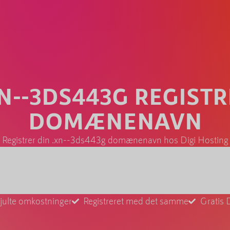
N--3DS443G REGIST
DOMÆNENAVN
Registrer din .xn--3ds443g domænenavn hos Digi Hosting
julte omkostninger
Registreret med det samme
Gratis 