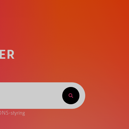
RER
DNS-styring