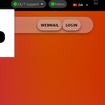
24/7 support
Status
DA
WEBMAIL
LOGIN