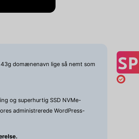
SP
3ds443g domænenavn lige så nemt som
osting og superhurtig SSD NVMe-
 vores administrerede WordPress-
ærelse.