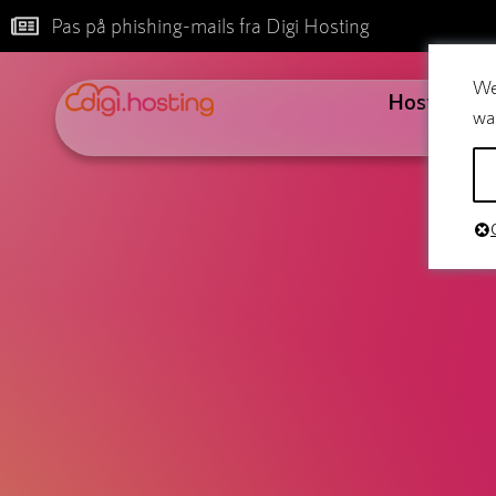
Pas på phishing-mails fra Digi Hosting
We
Hosting
wa