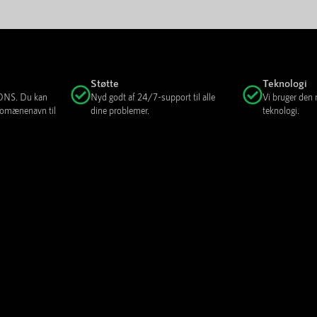
Støtte
Teknologi
e DNS. Du kan
Nyd godt af 24/7-support til alle
Vi bruger den
 domænenavn til
dine problemer.
teknologi.