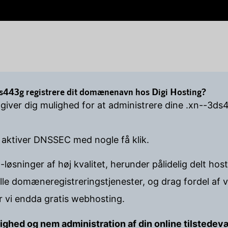
s443g registrere dit domænenavn hos Digi Hosting?
l giver dig mulighed for at administrere dine .xn--
 aktiver DNSSEC med nogle få klik.
-løsninger af høj kvalitet, herunder pålidelig delt h
lle domæneregistreringstjenester, og drag fordel af
er vi endda gratis webhosting.
lighed og nem administration af din online tilstedev