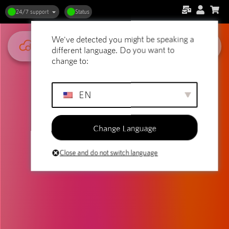
24/7 support
Status
We've detected you might be speaking a
different language. Do you want to
change to:
EN
Change Language
Close and do not switch language