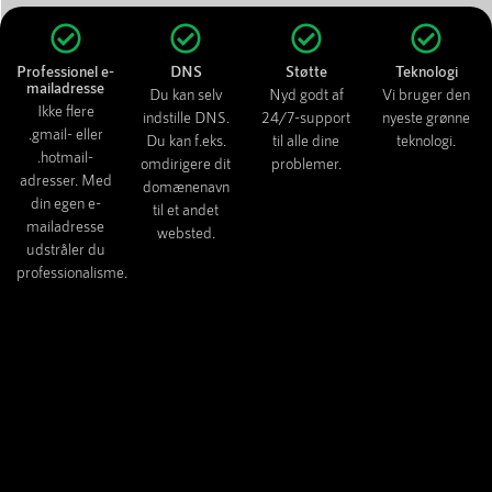
Professionel e-
DNS
Støtte
Teknologi
mailadresse
Du kan selv
Nyd godt af
Vi bruger den
Ikke flere
indstille DNS.
24/7-support
nyeste grønne
.gmail- eller
Du kan f.eks.
til alle dine
teknologi.
.hotmail-
omdirigere dit
problemer.
adresser. Med
domænenavn
din egen e-
til et andet
mailadresse
websted.
udstråler du
professionalisme.