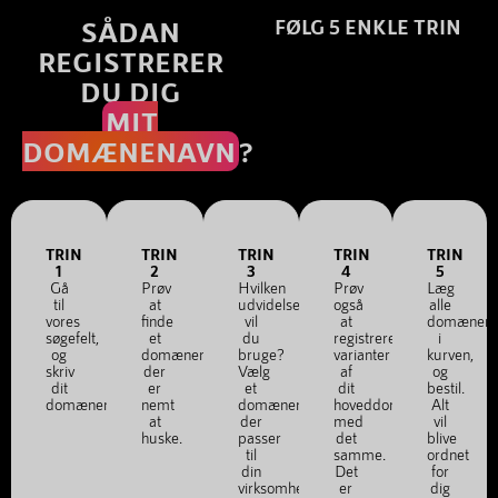
SÅDAN
FØLG 5 ENKLE TRIN
REGISTRERER
DU DIG
MIT
DOMÆNENAVN
?
TRIN
TRIN
TRIN
TRIN
TRIN
1
2
3
4
5
Gå
Prøv
Hvilken
Prøv
Læg
til
at
udvidelse
også
alle
vores
finde
vil
at
domænena
søgefelt,
et
du
registrere
i
og
domænenavn,
bruge?
varianter
kurven,
skriv
der
Vælg
af
og
dit
er
et
dit
bestil.
domænenavn.
nemt
domænenavn,
hoveddomæne
Alt
at
der
med
vil
huske.
passer
det
blive
til
samme.
ordnet
din
Det
for
virksomhed
er
dig