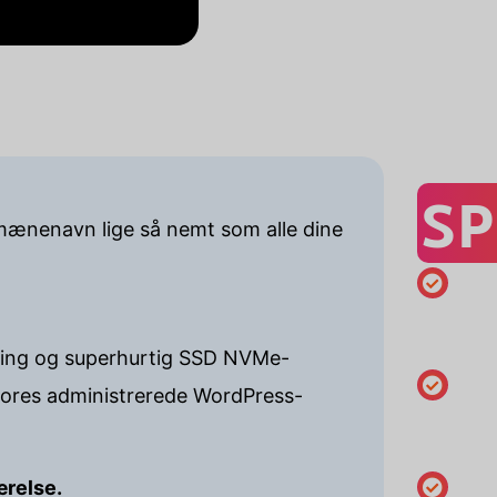
SP
omænenavn lige så nemt som alle dine
Minimums
på 1 år
osting og superhurtig SSD NVMe-
 vores administrerede WordPress-
Skift opl
indehave
DNS
ærelse.