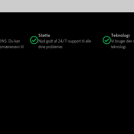
Støtte
Teknologi
e DNS. Du kan
Nyd godt af 24/7-support til alle
Vi bruger den
 domænenavn til
dine problemer.
teknologi.