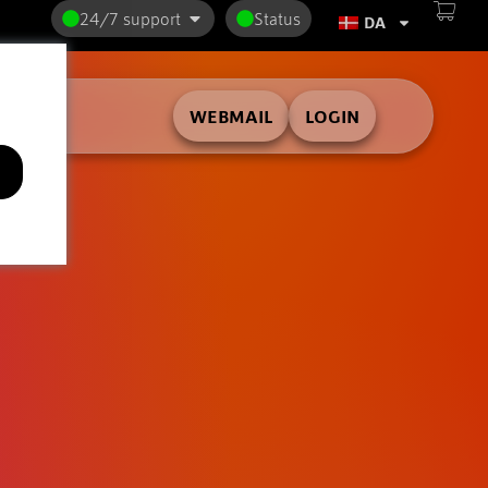
24/7 support
Status
DA
WEBMAIL
LOGIN