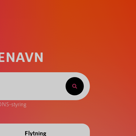
NENAVN
DNS-styring
Flytning