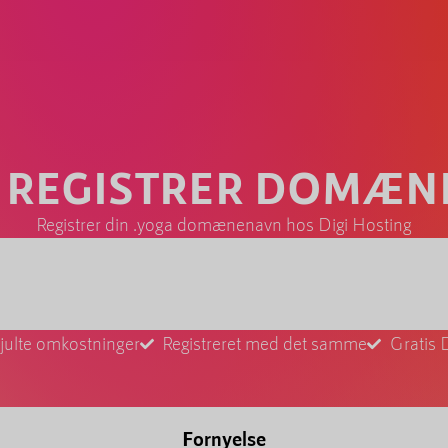
 REGISTRER DOMÆ
Registrer din .yoga domænenavn hos Digi Hosting
julte omkostninger
Registreret med det samme
Gratis 
Fornyelse