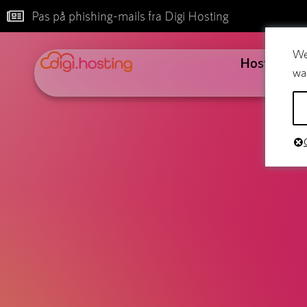
Pas på phishing-mails fra Digi Hosting
We
Hosting
wa