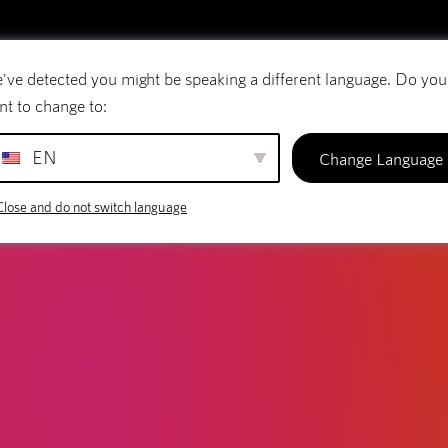
've detected you might be speaking a different language. Do you
E-mail
Domænenavne
SiteBuilder
nt to change to:
EN
Change Language
Close and do not switch language