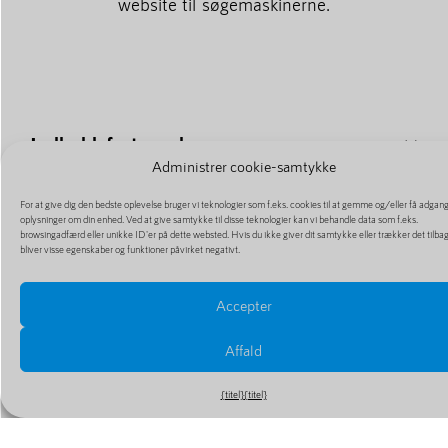
website til søgemaskinerne.
Indholdsfortegnelse
Administrer cookie-samtykke
For at give dig den bedste oplevelse bruger vi teknologier som f.eks. cookies til at gemme og/eller få adgang 
oplysninger om din enhed. Ved at give samtykke til disse teknologier kan vi behandle data som f.eks.
browsingadfærd eller unikke ID'er på dette websted. Hvis du ikke giver dit samtykke eller trækker det tilba
bliver visse egenskaber og funktioner påvirket negativt.
Flere artikler
Accepter
Affald
{titel}
{titel}