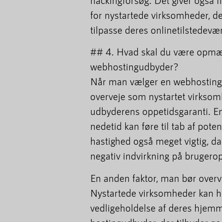
hackingforsøg. Det giver også fle
for nystartede virksomheder, de
tilpasse deres onlinetilstedevær
## 4. Hvad skal du være opmæ
webhostingudbyder?
Når man vælger en webhostingud
overveje som nystartet virksomhe
udbyderens oppetidsgaranti. E
nedetid kan føre til tab af pote
hastighed også meget vigtig, 
negativ indvirkning på brugerop
En anden faktor, man bør overve
Nystartede virksomheder kan ha
vedligeholdelse af deres hjemme