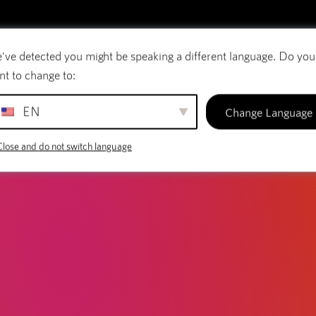
LOG
g en stærk online-tilstedeværelse
've detected you might be speaking a different language. Do you
E-mail
Domænenavne
SiteBuilder
nt to change to:
EN
Change Language
Close and do not switch language