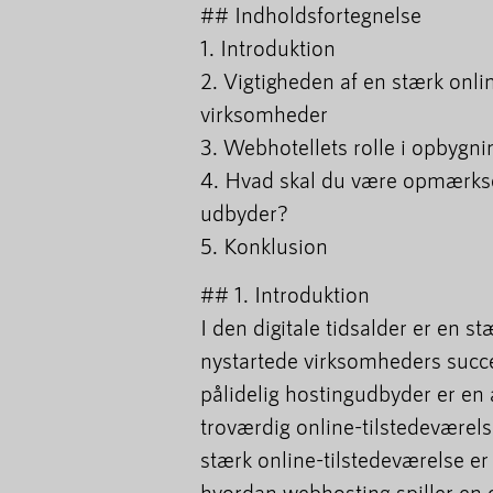
## Indholdsfortegnelse
1. Introduktion
2. Vigtigheden af en stærk onli
virksomheder
3. Webhotellets rolle i opbygni
4. Hvad skal du være opmærks
udbyder?
5. Konklusion
## 1. Introduktion
I den digitale tidsalder er en s
nystartede virksomheders succe
pålidelig hostingudbyder er en 
troværdig online-tilstedeværelse
stærk online-tilstedeværelse er
hvordan webhosting spiller en c