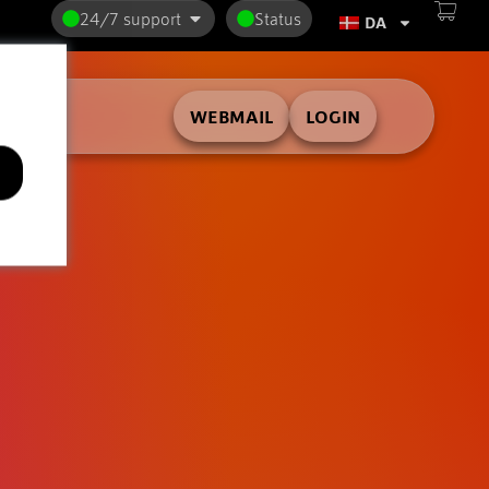
24/7 support
Status
DA
WEBMAIL
LOGIN