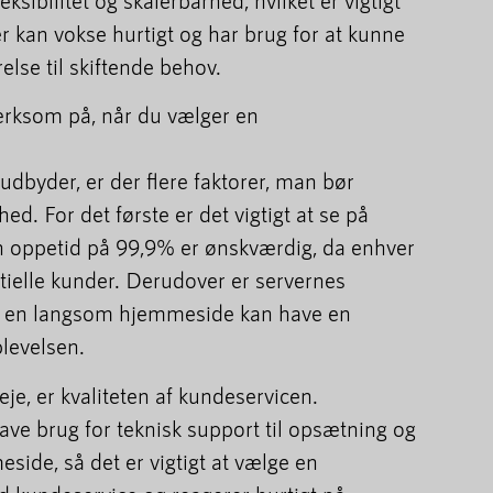
ksibilitet og skalerbarhed, hvilket er vigtigt
r kan vokse hurtigt og har brug for at kunne
else til skiftende behov.
rksom på, når du vælger en
byder, er der flere faktorer, man bør
d. For det første er det vigtigt at se på
n oppetid på 99,9% er ønskværdig, da enhver
ntielle kunder. Derudover er servernes
da en langsom hjemmeside kan have en
levelsen.
je, er kvaliteten af kundeservicen.
ve brug for teknisk support til opsætning og
side, så det er vigtigt at vælge en