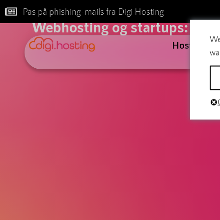
B
Pas på phishing-mails fra Digi Hosting
Webhosting og startups: Opby
We
Hosting
wa