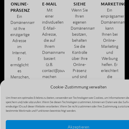
ONLINE-
E-MAIL
SIEHE
MARKETING
PRÄSENZ
Mit
Wenn Sie
Ein
einer
Ihren
einprägsamer
Ein
individuellen
eigenen
Domänenname
Domänenname
E-Mail-
Domänennamen
kann
ist Ihre
Adresse,
besitzen,
Ihnen bei
einzigartige
die auf
behalten
Online-
Adresse
Ihrem
Sie die
Marketing
im
Domainnamen
Kontrolle
und
Internet.
basiert
über Ihre
Werbung
Er
(z.B.
Online-
helfen. Er
ermöglicht
contact@jouwbedrijf.com),
Präsenz
erleichtert
es
machen
und sind
die
Menschen,
Sie
nicht von
Weitergabe
Ihre
Cookie-Zustimmung verwalten
einen
Dritten
Ihrer
Website,
professionellen
abhängig,
Website
Ihren Blog
Um Ihnen ein optimales Erlebnis zu bieten, verwenden wir Technologien wie Cookies, um Informationen übe
Eindruck
z. B. von
und
oder Ihren
speichern und/oder abzurufen. Wenn Sie diesen Technologien zustimmen, können wir Daten wie das Surfv
und
kostenlosen
macht die
eindeutige IDs auf dieser Website verarbeiten. Wenn Sie nicht zustimmen oder Ihre Zustimmung zurückzi
Online-
bestimmte Merkmale und Funktionen beeinträchtigt werden.
können
Hosting-
Mundpropagan
Shop zu
effizient
Diensten.
einfacher.
finden
mit
und zu
Akzeptieren