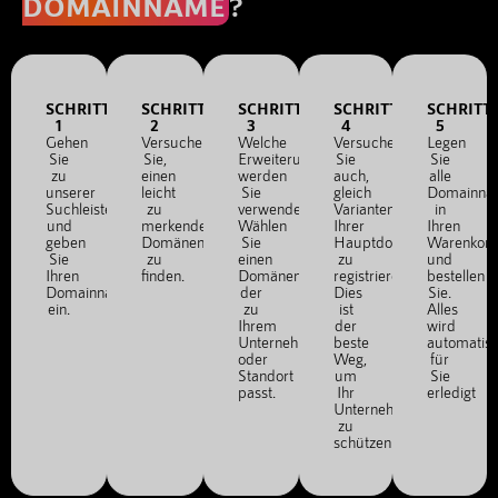
DOMAINNAME
?
SCHRITT
SCHRITT
SCHRITT
SCHRITT
SCHRITT
1
2
3
4
5
Gehen
Versuchen
Welche
Versuchen
Legen
Sie
Sie,
Erweiterung
Sie
Sie
zu
einen
werden
auch,
alle
unserer
leicht
Sie
gleich
Domainna
Suchleiste
zu
verwenden?
Varianten
in
und
merkenden
Wählen
Ihrer
Ihren
geben
Domänennamen
Sie
Hauptdomain
Warenkor
Sie
zu
einen
zu
und
Ihren
finden.
Domänennamen,
registrieren.
bestellen
Domainnamen
der
Dies
Sie.
ein.
zu
ist
Alles
Ihrem
der
wird
Unternehmen
beste
automatis
oder
Weg,
für
Standort
um
Sie
passt.
Ihr
erledigt
Unternehmen
zu
schützen.