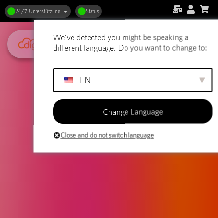
24/7 Unterstützung
Status
We've detected you might be speaking a
different language. Do you want to change to:
EN
Change Language
Close and do not switch language