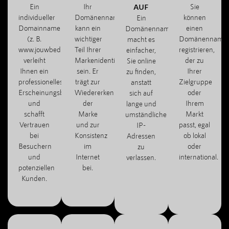
Ein
Ihr
AUF
Sie
individueller
Domänenname
können
Ein
Domainname
kann ein
einen
Domänenname
(z. B.
wichtiger
Domänenname
macht es
www.jouwbedrijf.com)
Teil Ihrer
registrieren,
einfacher,
verleiht
Markenidentität
der zu
Sie online
Ihnen ein
sein. Er
Ihrer
zu finden,
professionelles
trägt zur
Zielgruppe
anstatt
Erscheinungsbild
Wiedererkennung
oder
sich auf
und
der
Ihrem
lange und
schafft
Marke
Markt
umständliche
Vertrauen
und zur
passt, egal
IP-
bei
Konsistenz
ob lokal
Adressen
Besuchern
im
oder
zu
und
Internet
international.
verlassen.
potenziellen
bei.
Kunden.