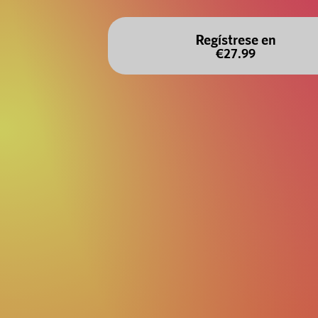
Regístrese en
€27.99