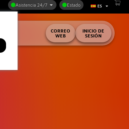
Asistencia 24/7
Estado
ES
ilder
CORREO
INICIO DE
WEB
SESIÓN