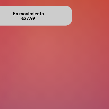
En movimiento
€27.99