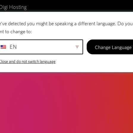
Digi Hosting
've detected you might be speaking a different language. Do you
reo electrónico
Nombres de dominio
SiteBu
nt to change to:
EN
Change Language
Close and do not switch language