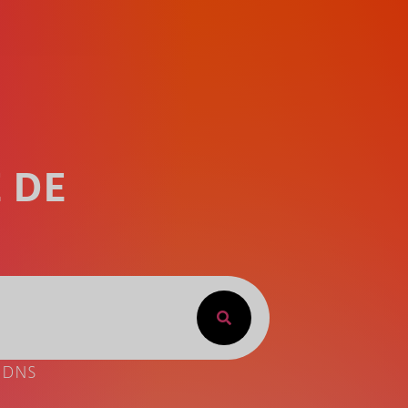
 DE
e DNS