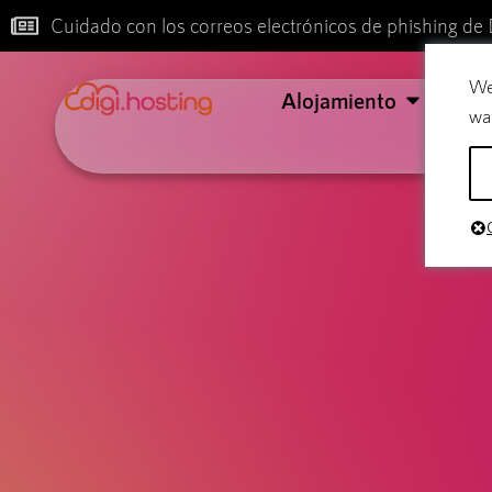
Cuidado con los correos electrónicos de phishing de 
We
Alojamiento
Cor
wa