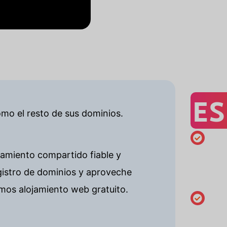
ES
omo el resto de sus dominios.
Matrícula
jamiento compartido fiable y
mínima
gistro de dominios y aproveche
de 1 año
mos alojamiento web gratuito.
Modifica
los datos