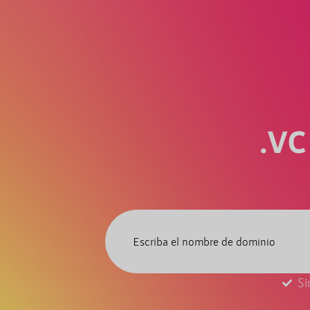
.V
Si