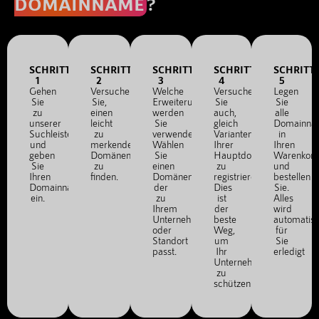
DOMAINNAME
?
SCHRITT
SCHRITT
SCHRITT
SCHRITT
SCHRITT
1
2
3
4
5
Gehen
Versuchen
Welche
Versuchen
Legen
Sie
Sie,
Erweiterung
Sie
Sie
zu
einen
werden
auch,
alle
unserer
leicht
Sie
gleich
Domainna
Suchleiste
zu
verwenden?
Varianten
in
und
merkenden
Wählen
Ihrer
Ihren
geben
Domänennamen
Sie
Hauptdomain
Warenkor
Sie
zu
einen
zu
und
Ihren
finden.
Domänennamen,
registrieren.
bestellen
Domainnamen
der
Dies
Sie.
ein.
zu
ist
Alles
Ihrem
der
wird
Unternehmen
beste
automatis
oder
Weg,
für
Standort
um
Sie
passt.
Ihr
erledigt
Unternehmen
zu
schützen.