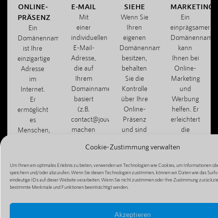
ONLINE-
E-MAIL
SIEHE
MARKETING
PRÄSENZ
Mit
Wenn Sie
Ein
einer
Ihren
einprägsamer
Ein
individuellen
eigenen
Domänenname
Domänenname
E-Mail-
Domänennamen
kann
ist Ihre
Adresse,
besitzen,
Ihnen bei
einzigartige
die auf
behalten
Online-
Adresse
Ihrem
Sie die
Marketing
im
Domainnamen
Kontrolle
und
Internet.
basiert
über Ihre
Werbung
Er
(z.B.
Online-
helfen. Er
ermöglicht
contact@jouwbedrijf.com),
Präsenz
erleichtert
es
machen
und sind
die
Menschen,
Sie
nicht von
Weitergabe
Ihre
Cookie-Zustimmung verwalten
einen
Dritten
Ihrer
Website,
professionellen
abhängig,
Website
Ihren Blog
Um Ihnen ein optimales Erlebnis zu bieten, verwenden wir Technologien wie Cookies, um Informationen übe
Eindruck
z. B. von
und
oder Ihren
speichern und/oder abzurufen. Wenn Sie diesen Technologien zustimmen, können wir Daten wie das Surfv
und
kostenlosen
macht die
eindeutige IDs auf dieser Website verarbeiten. Wenn Sie nicht zustimmen oder Ihre Zustimmung zurückzi
Online-
bestimmte Merkmale und Funktionen beeinträchtigt werden.
können
Hosting-
Mundpropagan
Shop zu
effizient
Diensten.
einfacher.
finden
mit
und zu
Akzeptieren