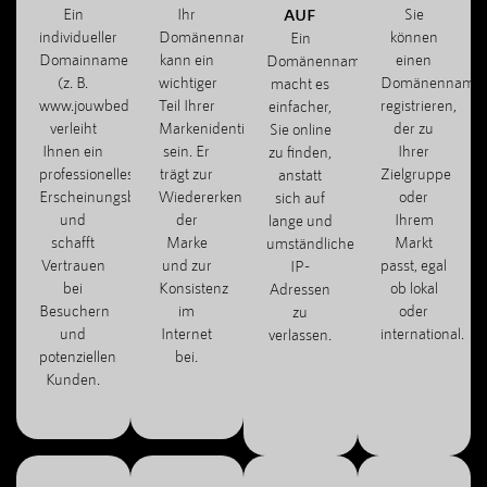
Ein
Ihr
AUF
Sie
individueller
Domänenname
können
Ein
Domainname
kann ein
einen
Domänenname
(z. B.
wichtiger
Domänenname
macht es
www.jouwbedrijf.com)
Teil Ihrer
registrieren,
einfacher,
verleiht
Markenidentität
der zu
Sie online
Ihnen ein
sein. Er
Ihrer
zu finden,
professionelles
trägt zur
Zielgruppe
anstatt
Erscheinungsbild
Wiedererkennung
oder
sich auf
und
der
Ihrem
lange und
schafft
Marke
Markt
umständliche
Vertrauen
und zur
passt, egal
IP-
bei
Konsistenz
ob lokal
Adressen
Besuchern
im
oder
zu
und
Internet
international.
verlassen.
potenziellen
bei.
Kunden.