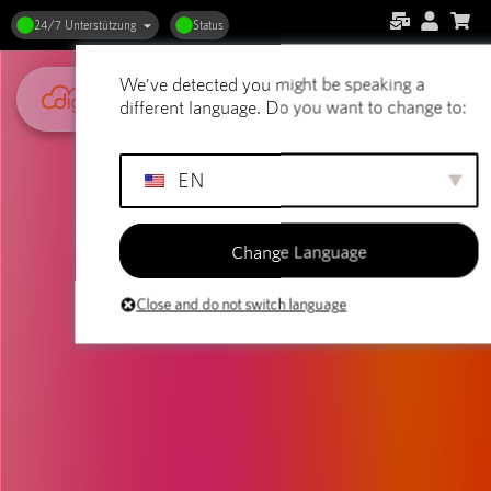
24/7 Unterstützung
Status
We've detected you might be speaking a
different language. Do you want to change to:
EN
Change Language
Close and do not switch language