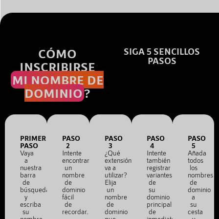
CÓMO
SIGA 5 SENCILLOS
PASOS
INSCRIBIRSE
MI NOMBRE DE
DOMINIO
?
PRIMER
PASO
PASO
PASO
PASO
PASO
2
3
4
5
Vaya
Intente
¿Qué
Intente
Añada
a
encontrar
extensión
también
todos
nuestra
un
va a
registrar
los
barra
nombre
utilizar?
variantes
nombres
de
de
Elija
de
de
búsqueda
dominio
un
su
dominio
y
fácil
nombre
dominio
a
escriba
de
de
principal
su
su
recordar.
dominio
de
cesta
nombre
que
inmediato.
y