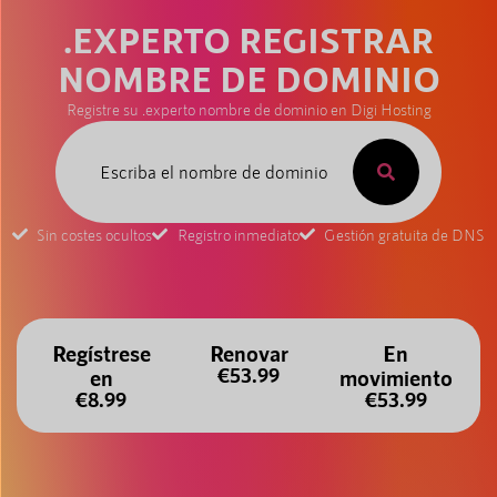
.EXPERTO REGISTRAR
NOMBRE DE DOMINIO
Registre su .experto nombre de dominio en Digi Hosting
Sin costes ocultos
Registro inmediato
Gestión gratuita de DNS
Regístrese
Renovar
En
€53.99
en
movimiento
€8.99
€53.99