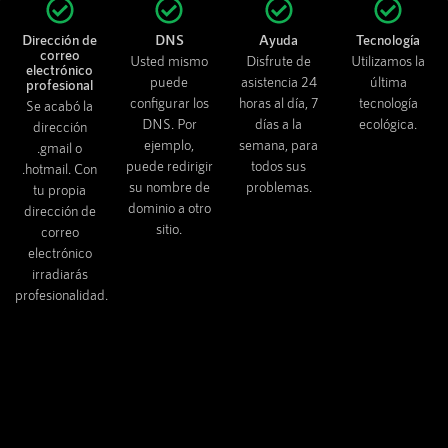
Dirección de
DNS
Ayuda
Tecnología
correo
Usted mismo
Disfrute de
Utilizamos la
electrónico
puede
asistencia 24
última
profesional
configurar los
horas al día, 7
tecnología
Se acabó la
DNS. Por
días a la
ecológica.
dirección
ejemplo,
semana, para
.gmail o
puede redirigir
todos sus
.hotmail. Con
su nombre de
problemas.
tu propia
dominio a otro
dirección de
sitio.
correo
electrónico
irradiarás
profesionalidad.