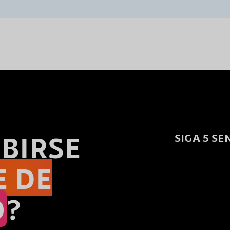
BIRSE
SIGA 5 SE
E DE
O
?