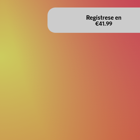
Regístrese en
€41.99