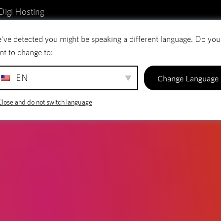
Digi Hosting
've detected you might be speaking a different language. Do you
reo electrónico
Nombres de dominio
SiteBu
nt to change to:
EN
Change Language
Close and do not switch language