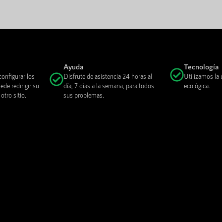
Ayuda
Tecnología
onfigurar los
Disfrute de asistencia 24 horas al
Utilizamos la 
de redirigir su
día, 7 días a la semana, para todos
ecológica.
tro sitio.
sus problemas.