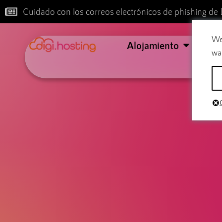
Cuidado con los correos electrónicos de phishing de 
We
Alojamiento
Cor
wa