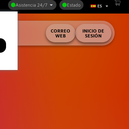
Asistencia 24/7
Estado
ES
ilder
CORREO
INICIO DE
WEB
SESIÓN