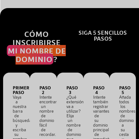
CÓMO
SIGA 5 SENCILLOS
PASOS
INSCRIBIRSE
MI NOMBRE DE
DOMINIO
?
PRIMER
PASO
PASO
PASO
PASO
PASO
2
3
4
5
Vaya
Intente
¿Qué
Intente
Añada
a
encontrar
extensión
también
todos
nuestra
un
va a
registrar
los
barra
nombre
utilizar?
variantes
nombres
de
de
Elija
de
de
búsqueda
dominio
un
su
dominio
y
fácil
nombre
dominio
a
escriba
de
de
principal
su
su
recordar.
dominio
de
cesta
nombre
que
inmediato.
y