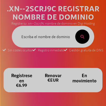
.XN--2SCRJ9C REGISTRAR
NOMBRE DE DOMINIO
Registre su .xn--2scrj9c nombre de dominio en Digi Hosting
Sin costes ocultos
Registro inmediato
Gestión gratuita de DNS
Regístrese
Renovar
En
€EUR
en
movimiento
€6.99