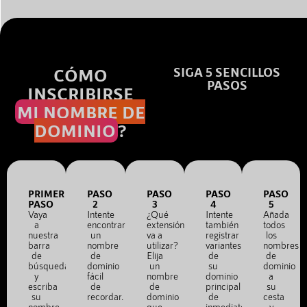
CÓMO
SIGA 5 SENCILLOS
PASOS
INSCRIBIRSE
MI NOMBRE DE
DOMINIO
?
PRIMER
PASO
PASO
PASO
PASO
PASO
2
3
4
5
Vaya
Intente
¿Qué
Intente
Añada
a
encontrar
extensión
también
todos
nuestra
un
va a
registrar
los
barra
nombre
utilizar?
variantes
nombres
de
de
Elija
de
de
búsqueda
dominio
un
su
dominio
y
fácil
nombre
dominio
a
escriba
de
de
principal
su
su
recordar.
dominio
de
cesta
nombre
que
inmediato.
y