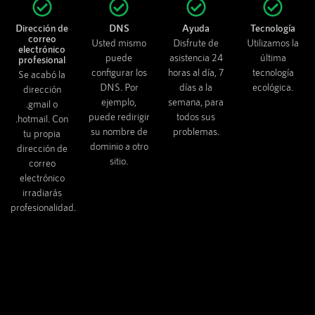
Dirección de
DNS
Ayuda
Tecnología
correo
Usted mismo
Disfrute de
Utilizamos la
electrónico
puede
asistencia 24
última
profesional
configurar los
horas al día, 7
tecnología
Se acabó la
DNS. Por
días a la
ecológica.
dirección
ejemplo,
semana, para
.gmail o
puede redirigir
todos sus
.hotmail. Con
su nombre de
problemas.
tu propia
dominio a otro
dirección de
sitio.
correo
electrónico
irradiarás
profesionalidad.