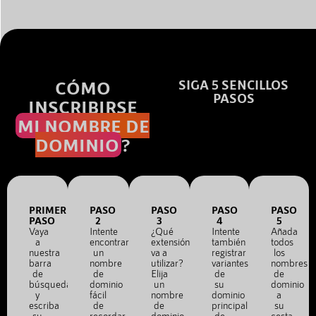
CÓMO
SIGA 5 SENCILLOS
PASOS
INSCRIBIRSE
MI NOMBRE DE
DOMINIO
?
PRIMER
PASO
PASO
PASO
PASO
PASO
2
3
4
5
Vaya
Intente
¿Qué
Intente
Añada
a
encontrar
extensión
también
todos
nuestra
un
va a
registrar
los
barra
nombre
utilizar?
variantes
nombres
de
de
Elija
de
de
búsqueda
dominio
un
su
dominio
y
fácil
nombre
dominio
a
escriba
de
de
principal
su
su
recordar.
dominio
de
cesta