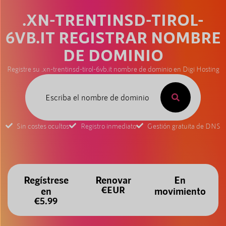
.XN-TRENTINSD-TIROL-
6VB.IT REGISTRAR NOMBRE
DE DOMINIO
Registre su .xn-trentinsd-tirol-6vb.it nombre de dominio en Digi Hosting
Sin costes ocultos
Registro inmediato
Gestión gratuita de DNS
Regístrese
Renovar
En
€EUR
en
movimiento
€5.99