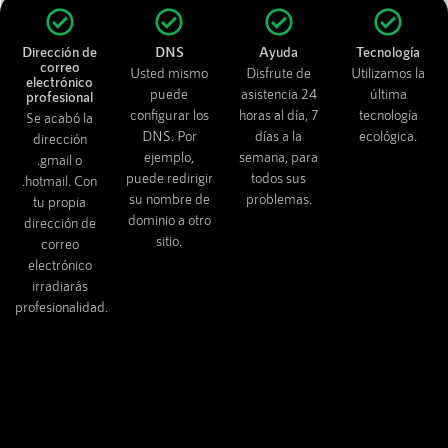
Dirección de
DNS
Ayuda
Tecnología
correo
Usted mismo
Disfrute de
Utilizamos la
electrónico
puede
asistencia 24
última
profesional
configurar los
horas al día, 7
tecnología
Se acabó la
DNS. Por
días a la
ecológica.
dirección
ejemplo,
semana, para
.gmail o
puede redirigir
todos sus
.hotmail. Con
su nombre de
problemas.
tu propia
dominio a otro
dirección de
sitio.
correo
electrónico
irradiarás
profesionalidad.