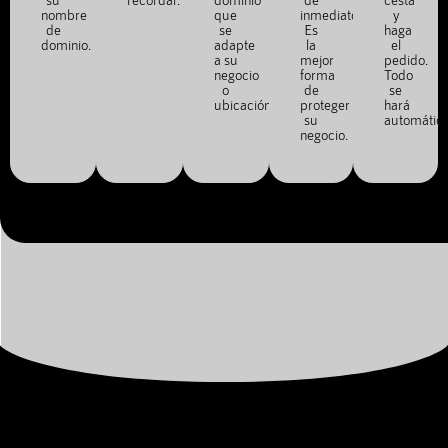
nombre
que
inmediato.
y
de
se
Es
haga
dominio.
adapte
la
el
a su
mejor
pedido.
negocio
forma
Todo
o
de
se
ubicación.
proteger
hará
su
automátic
negocio.