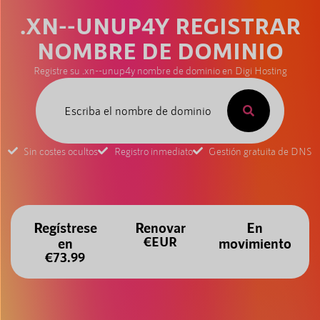
.XN--UNUP4Y REGISTRAR
NOMBRE DE DOMINIO
Registre su .xn--unup4y nombre de dominio en Digi Hosting
Sin costes ocultos
Registro inmediato
Gestión gratuita de DNS
Regístrese
Renovar
En
€EUR
en
movimiento
€73.99