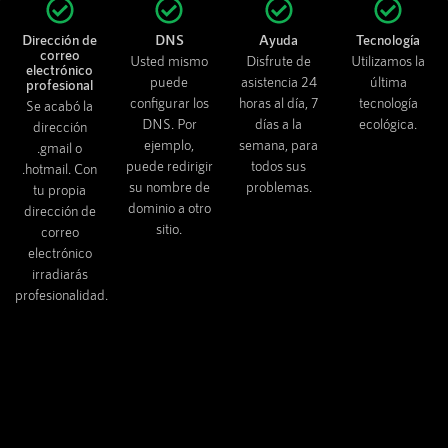
Dirección de
DNS
Ayuda
Tecnología
correo
Usted mismo
Disfrute de
Utilizamos la
electrónico
puede
asistencia 24
última
profesional
configurar los
horas al día, 7
tecnología
Se acabó la
DNS. Por
días a la
ecológica.
dirección
ejemplo,
semana, para
.gmail o
puede redirigir
todos sus
.hotmail. Con
su nombre de
problemas.
tu propia
dominio a otro
dirección de
sitio.
correo
electrónico
irradiarás
profesionalidad.