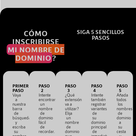
CÓMO
SIGA 5 SENCILLOS
PASOS
INSCRIBIRSE
MI NOMBRE DE
DOMINIO
?
PRIMER
PASO
PASO
PASO
PASO
PASO
2
3
4
5
Vaya
Intente
¿Qué
Intente
Añada
a
encontrar
extensión
también
todos
nuestra
un
va a
registrar
los
barra
nombre
utilizar?
variantes
nombres
de
de
Elija
de
de
búsqueda
dominio
un
su
dominio
y
fácil
nombre
dominio
a
escriba
de
de
principal
su
su
recordar.
dominio
de
cesta
nombre
que
inmediato.
y