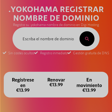
.YOKOHAMA REGISTRAR
NOMBRE DE DOMINIO
Registre su .yokohama nombre de dominio en Digi Hosting
Sin costes ocultos
Registro inmediato
Gestión gratuita de DNS
Regístrese
Renovar
En
€13.99
en
movimiento
€13.99
€13.99