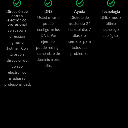
Dirección de
DNS
Ayuda
Tecnología
correo
Usted mismo
Disfrute de
Utilizamos la
electrónico
puede
asistencia 24
última
profesional
configurar los
horas al día, 7
tecnología
Se acabó la
DNS. Por
días a la
ecológica.
dirección
ejemplo,
semana, para
.gmail o
puede redirigir
todos sus
.hotmail. Con
su nombre de
problemas.
tu propia
dominio a otro
dirección de
sitio.
correo
electrónico
irradiarás
profesionalidad.