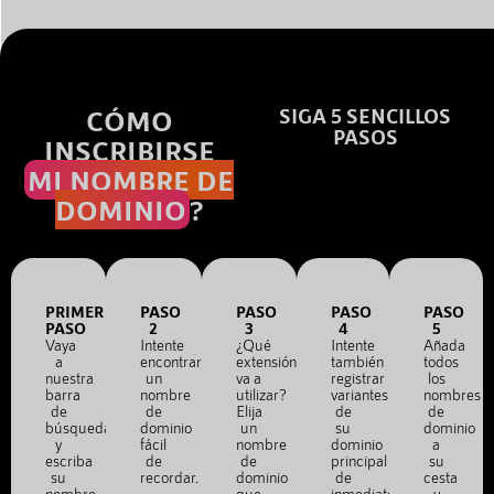
CÓMO
SIGA 5 SENCILLOS
PASOS
INSCRIBIRSE
MI NOMBRE DE
DOMINIO
?
PRIMER
PASO
PASO
PASO
PASO
PASO
2
3
4
5
Vaya
Intente
¿Qué
Intente
Añada
a
encontrar
extensión
también
todos
nuestra
un
va a
registrar
los
barra
nombre
utilizar?
variantes
nombres
de
de
Elija
de
de
búsqueda
dominio
un
su
dominio
y
fácil
nombre
dominio
a
escriba
de
de
principal
su
su
recordar.
dominio
de
cesta
nombre
que
inmediato.
y