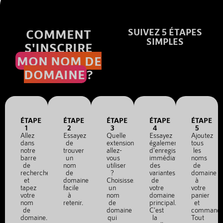
COMMENT
SUIVEZ 5 ÉTAPES
SIMPLES
S'INSCRIRE
MON NOM DE
DOMAINE
?
ÉTAPE
ÉTAPE
ÉTAPE
ÉTAPE
ÉTAPE
1
2
3
4
5
Allez
Essayez
Quelle
Essayez
Ajoutez
dans
de
extension
également
tous
notre
trouver
allez-
d'enregistrer
les
barre
un
vous
immédiatement
noms
de
nom
utiliser
des
de
recherche
de
?
variantes
domaine
et
domaine
Choisissez
de
à
tapez
facile
un
votre
votre
votre
à
nom
domaine
panier
nom
retenir.
de
principal.
et
de
domaine
C'est
commande
domaine.
qui
la
Tout