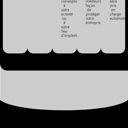
correspond
meilleure
sera
à
façon
pris
votre
de
en
activité
protéger
charge
ou
votre
automatiq
à
entreprise.
votre
lieu
d'implantation.