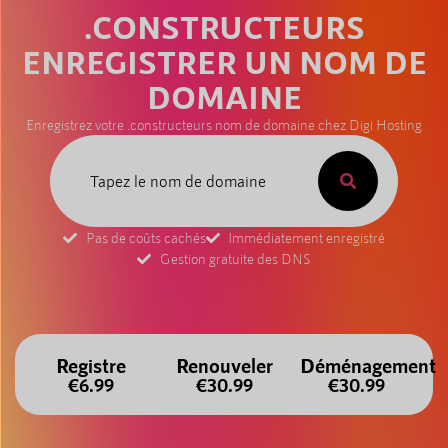
.CONSTRUCTEURS
ENREGISTRER UN NOM DE
DOMAINE
Enregistrez votre .constructeurs nom de domaine chez Digi Hosting
Pas de coûts cachés
Immédiatement enregistré
Gestion gratuite des DNS
Registre
Renouveler
Déménagement
€6.99
€30.99
€30.99