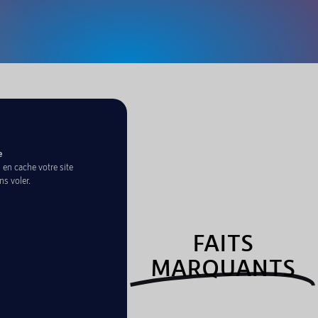
e
en cache votre site
ns voler.
FAITS
MARQUANTS