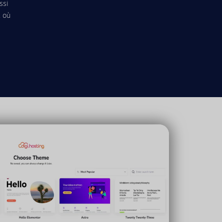
ssi
t où