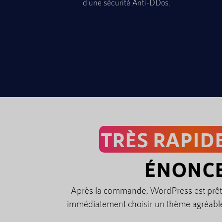
d'une sécurité Anti-DDos.
TRÈS RAPI
ÉNONC
Après la commande, WordPress est prêt 
immédiatement choisir un thème agréabl