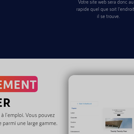
Votre site web sera donc au
rapide quel que soit l'endroi
il se trouve.
DEMENT
ER
à l'emploi. Vous pouvez
e parmi une large gamme.