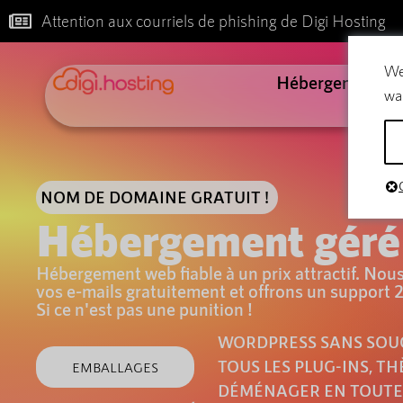
Attention aux courriels de phishing de Digi Hosting
We
Hébergement
wa
NOM DE DOMAINE GRATUIT !
Hébergement gér
Hébergement web fiable à un prix attractif. Nous
vos e-mails gratuitement et offrons un support 
Si ce n'est pas une punition !
WORDPRESS SANS SOU
TOUS LES PLUG-INS, TH
EMBALLAGES
DÉMÉNAGER EN TOUTE 