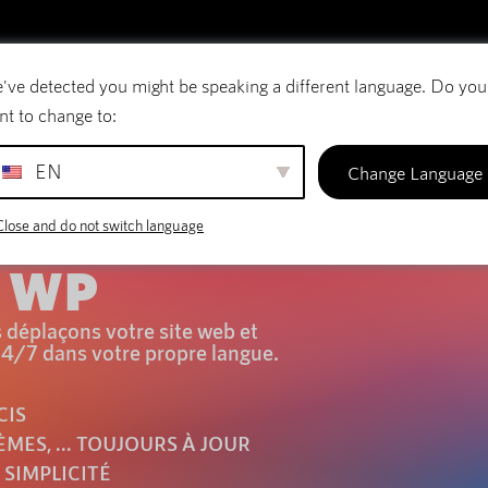
've detected you might be speaking a different language. Do you
Courriel
Noms de domaine
SiteBuilder
nt to change to:
EN
Change Language
Close and do not switch language
é WP
 déplaçons votre site web et
24/7 dans votre propre langue.
CIS
ÈMES, ... TOUJOURS À JOUR
SIMPLICITÉ