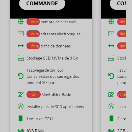
COMMANDE
COM
Illimité
nombre de sites web
Illimité
Illimité
adresses électroniques
Illimité
Illimité
trafic de données
Illimité
Stockage SSD NVMe de 3 Go
Stockag
1 sauvegarde par jour
1 sauveg
Conservation des sauvegardes
Conserv
pendant 30 jours
pendant
Gratuit
SiteBuilder Basic
Gratuit
Installer plus de 300 applications
Installe
1 cœur de CPU
2 cœurs 
1GB RAM
2GB R