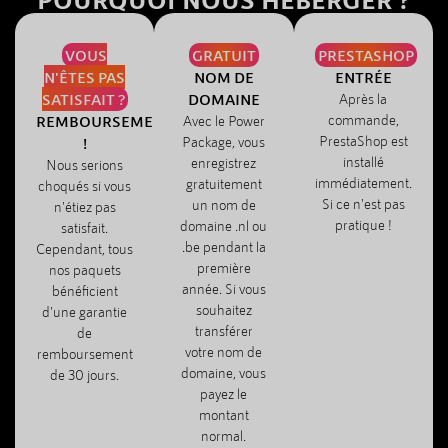
VOUS
GRATUIT
PRESTASHOP
N'ÊTES PAS
NOM DE
ENTRÉE
SATISFAIT ?
DOMAINE
Après la
commande,
REMBOURSEMENT
Avec le Power
PrestaShop est
Package, vous
!
installé
enregistrez
Nous serions
immédiatement.
gratuitement
choqués si vous
Si ce n'est pas
un nom de
n'étiez pas
pratique !
domaine .nl ou
satisfait.
.be pendant la
Cependant, tous
première
nos paquets
année. Si vous
bénéficient
souhaitez
d'une garantie
transférer
de
votre nom de
remboursement
domaine, vous
de 30 jours.
payez le
montant
normal.