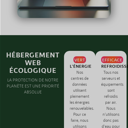
HÉBERGEMENT
VERT
EFFICACE
WEB
L'ÉNERGIE
REFROIDISS
ÉCOLOGIQUE
Nos
Tous nos
centres de
serveurs et
LA PROTECTION DE NOTRE
données
équipements
PLANÈTE EST UNE PRIORITÉ
utilisent
sont
ABSOLUE
pleinement
refroidis
les énergies
par air.
renouvelables.
Nous
Pour ce
n'utilisons
faire, nous
donc pas
utilisons
d'eau pour