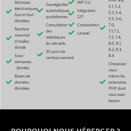
PHP 4.4,
Adresses
WP CLI
Sauvegardes
5.1, 5.2,
électroniques
automatiques
Intégration
5.3, 5.4,
fourre-tout :
quotidiennes
GIT
5.5, 5.6,
illimitées
Consultation
Compositeur
7.0,
Nombre
des
7.1,7.2,
Laravel
maximal
statistiques
7.3, 7.4,
d'inodes :
du site web
8.0, 8.1,
illimité
8.2, 8.3,
30 jours de
Sous-
8.4
remboursement
domaines
Choisissez
: illimités
vous-
Bases de
même les
données :
extensions
illimitées
PHP dont
vous avez
besoin
POURQUOI NOUS HÉBERGER ?