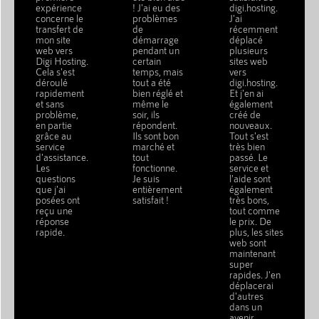
expérience
! J'ai eu des
digi.hosting.
concerne le
problèmes
J'ai
transfert de
de
récemment
mon site
démarrage
déplacé
web vers
pendant un
plusieurs
Digi Hosting.
certain
sites web
Cela s'est
temps, mais
vers
déroulé
tout a été
digi.hosting.
rapidement
bien réglé et
Et j'en ai
et sans
même le
également
problème,
soir, ils
créé de
en partie
répondent.
nouveaux.
grâce au
Ils sont bon
Tout s'est
service
marché et
très bien
d'assistance.
tout
passé. Le
Les
fonctionne.
service et
questions
Je suis
l'aide sont
que j'ai
entièrement
également
posées ont
satisfait !
très bons,
reçu une
tout comme
réponse
le prix. De
rapide.
plus, les sites
web sont
maintenant
super
rapides. J'en
déplacerai
d'autres
dans un
avenir