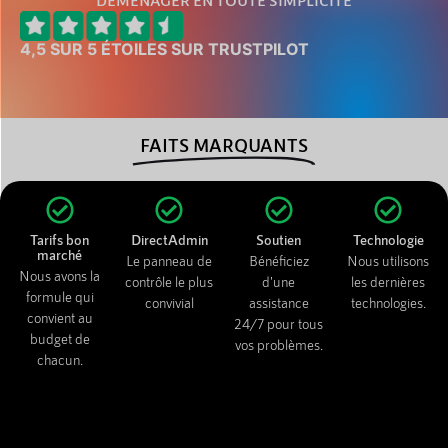
DÉMÉNAGER EN TOUTE SIMPLICITÉ
4,5 SUR 5 ÉTOILES SUR TRUSTPILOT
FAITS MARQUANTS
Tarifs bon
DirectAdmin
Soutien
Technologie
marché
Le panneau de
Bénéficiez
Nous utilisons
Nous avons la
contrôle le plus
d'une
les dernières
formule qui
convivial
assistance
technologies.
convient au
24/7 pour tous
budget de
vos problèmes.
chacun.