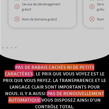
Service de déménagement
Service
gratuit
gratuit
Nom de domaine gratuit
Nom de 
PAS DE RABAIS CACHÉS NI DE PETITS
CARACTÈRES
. LE PRIX QUE VOUS VOYEZ EST LE
PRIX QUE VOUS PAYEZ. LA TRANSPARENCE ET LE
LANGAGE CLAIR SONT IMPORTANTS POUR
NOUS. IL Y A AUSSI
PAS DE RENOUVELLEMENT
AUTOMATIQUE
VOUS DISPOSEZ AINSI D'UN
CONTRÔLE TOTAL.