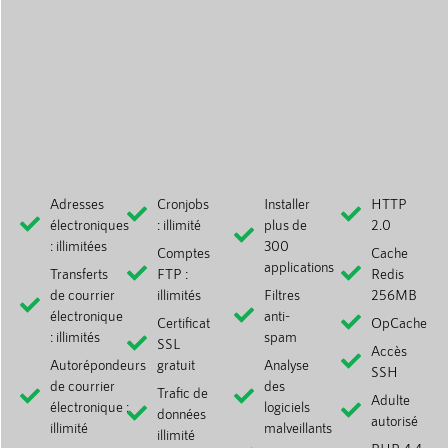
Adresses
Cronjobs
Installer
HTTP
électroniques
: illimité
plus de
2.0
: illimitées
300
Comptes
Cache
applications
Transferts
FTP :
Redis
de courrier
illimités
Filtres
256MB
électronique
anti-
Certificat
OpCache
: illimités
spam
SSL
Accès
Autorépondeurs
gratuit
Analyse
SSH
de courrier
des
Trafic de
Adulte
électronique :
logiciels
données
autorisé
illimité
malveillants
illimité