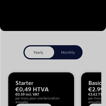
Starter
Basic
€0,49 HTVA
€2.99
€0.59 incl. VAT
€3.62 TTC
par mois, pour une facturation
par mois, po
annuelle
annuelle