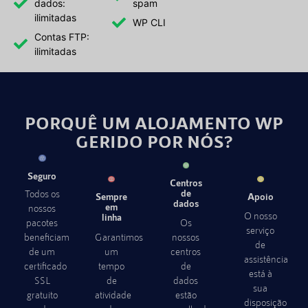
dados:
spam
ilimitadas
WP CLI
Contas FTP:
ilimitadas
PORQUÊ UM ALOJAMENTO WP
GERIDO POR NÓS?
Seguro
Centros
de
Todos os
Sempre
Apoio
dados
em
nossos
O nosso
linha
pacotes
Os
serviço
beneficiam
Garantimos
nossos
de
de um
um
centros
assistência
certificado
tempo
de
está à
SSL
de
dados
sua
gratuito
atividade
estão
disposição