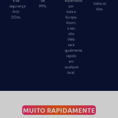
e de
de
espalhados
todos os
segurança
99%.
por
dias.
Anti-
toda a
DDos.
Europa.
Assim,
o seu
sítio
Web
será
igualmente
rápido
em
qualquer
local.
MUITO RAPIDAMENTE