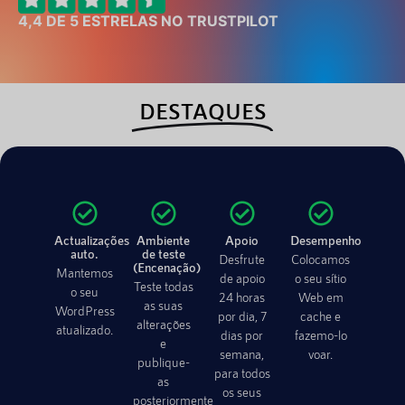
4,4 DE 5 ESTRELAS NO TRUSTPILOT
DESTAQUES
Actualizações
Ambiente
Apoio
Desempenho
auto.
de teste
Desfrute
Colocamos
(Encenação)
Mantemos
de apoio
o seu sítio
Teste todas
o seu
24 horas
Web em
as suas
WordPress
por dia, 7
cache e
alterações
atualizado.
dias por
fazemo-lo
e
semana,
voar.
publique-
para todos
as
os seus
posteriormente