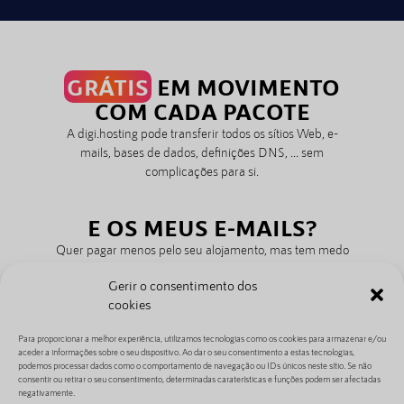
GRÁTIS
EM MOVIMENTO
COM CADA PACOTE
A digi.hosting pode transferir todos os sítios Web, e-
mails, bases de dados, definições DNS, ... sem
complicações para si.
E OS MEUS E-MAILS?
Quer pagar menos pelo seu alojamento, mas tem medo
de perder todos os seus valiosos e-mails. Não entre em
Gerir o consentimento dos
pânico! Nós simplesmente transferimos os seus e-mails
cookies
connosco. Desta forma, pode voltar a ter correio sem
preocupações num instante.
Para proporcionar a melhor experiência, utilizamos tecnologias como os cookies para armazenar e/ou
aceder a informações sobre o seu dispositivo. Ao dar o seu consentimento a estas tecnologias,
podemos processar dados como o comportamento de navegação ou IDs únicos neste sítio. Se não
consentir ou retirar o seu consentimento, determinadas caraterísticas e funções podem ser afectadas
negativamente.