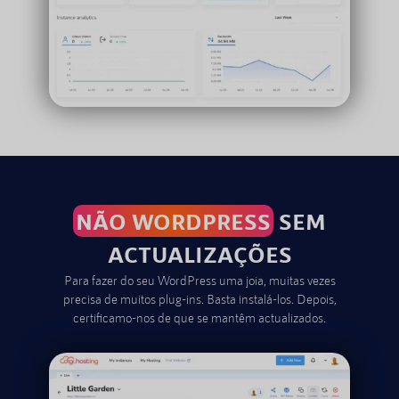
NÃO WORDPRESS
SEM
ACTUALIZAÇÕES
Para fazer do seu WordPress uma joia, muitas vezes
precisa de muitos plug-ins. Basta instalá-los. Depois,
certificamo-nos de que se mantêm actualizados.