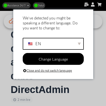
Assistance 24/7
Statut
We've detected you might be
Accueil
Soutien
DirectAdmin Hébergement web
speaking a different language. Do
Courriel
Configuration des autorépondeurs dans DirectAdmin
you want to change to:
Configuration
EN
des
Change Language
autorépondeurs
Close and do not switch language
dans
DirectAdmin
2 min lire