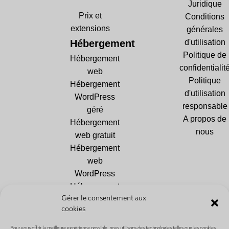
Juridique
Prix et
Conditions
extensions
générales
Hébergement
d'utilisation
Politique de
Hébergement
confidentialit
web
Politique
Hébergement
d'utilisation
WordPress
responsable
géré
A propos de
Hébergement
nous
web gratuit
Hébergement
web
WordPress
Hébergement
Gérer le consentement aux
Drupal
cookies
Hébergement
PrestaShop
Pour vous offrir la meilleure expérience possible, nous utilisons des technologies telles que les cookies