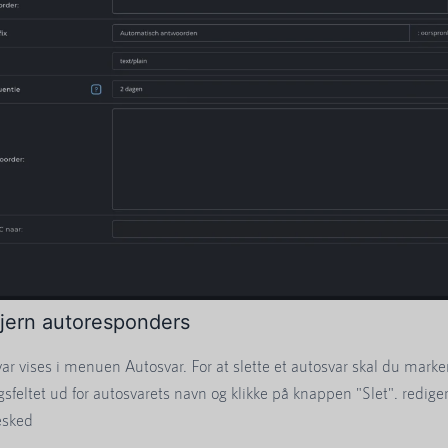
fjern autoresponders
var vises i menuen Autosvar. For at slette et autosvar skal du marke
gsfeltet ud for autosvarets navn og klikke på knappen "Slet". redige
esked