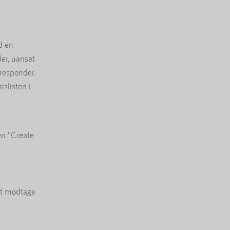
d en
er, uanset
oresponder.
slisten i
en "Create
 at modtage