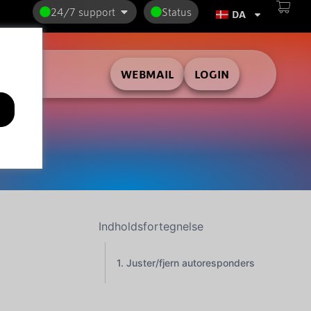
24/7 support
Status
DA
WEBMAIL
LOGIN
Indholdsfortegnelse
Juster/fjern autoresponders