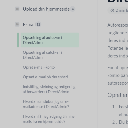
Upload din hjemmeside
4
2 min 
E-mail
Autorespon
12
udgående 
Opsætning af autosvar i
deres indh
DirectAdmin
Potentiell
Opsætning af catch-all i
deres indba
DirectAdmin
Opret e-mail-konto
For at opr
kontrolpan
Opsæt e-mail på din enhed
autorespon
Indstilling, sletning og redigering
af forwarders i DirectAdmin
Opret e
Hvordan omdøber jeg en e-
Førs
mailadresse i DirectAdmin?
et a
Hvordan får jeg adgang til mine
mails fra en hjemmeside?
Du k