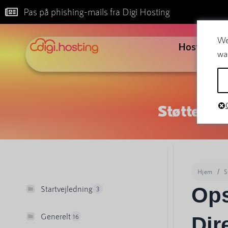
Pas på phishing-mails fra Digi Hosting
We
Hosting
wa
Støtte
Hjem
S
Ops
Startvejledning
3
Generelt
16
Dir