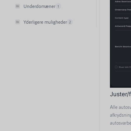
Underdomæner
1
Yderligere muligheder
2
Juster/
Alle autos
afkrydsnin
autosvarb