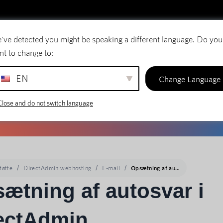
've detected you might be speaking a different language. Do you
E-mail
Domænenavne
SiteBuilder
nt to change to:
EN
Change Language
Close and do not switch language
tøtte
DirectAdmin webhosting
E-mail
Opsætning af autosvar i DirectAdmin
ætning af autosvar i
ectAdmin