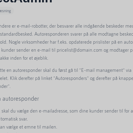
læsning
dere er e-mail-robotter, der besvarer alle indgående beskeder me
standardbesked. Autoresponderen svarer på alle modtagne besked
old. Nogle virksomheder har f.eks. opdaterede prislister på en aut
e kunder sender en e-mail til pricelist@domain.com og modtager pri
kke inden for et øjeblik.
ette en autoresponder skal du først gå til "E-mail management" via
elet. Klik derefter på linket "Autoresponders" og derefter på knapp
der".
n autoresponder
t skal du vælge den e-mailadresse, som dine kunder sender til for
utomatisk svar.
an vælge et emne til mailen.