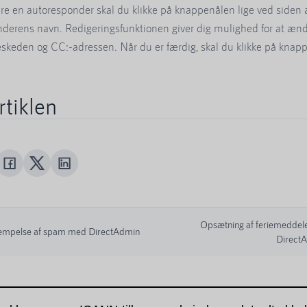
re en autoresponder skal du klikke på knappenålen lige ved siden 
derens navn. Redigeringsfunktionen giver dig mulighed for at æn
skeden og CC:-adressen. Når du er færdig, skal du klikke på kna
rtiklen
Opsætning af feriemeddelel
mpelse af spam med DirectAdmin
Direct