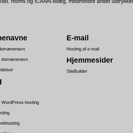
kskl. moms og ICANN-tillæg, medmindre andet udtrykkeli
enavne
E-mail
t domænenavn
Hosting af e-mail
Hjemmesider
af domænenavn
idelser
SiteBuilder
g
t WordPress-hosting
sting
ebhosting