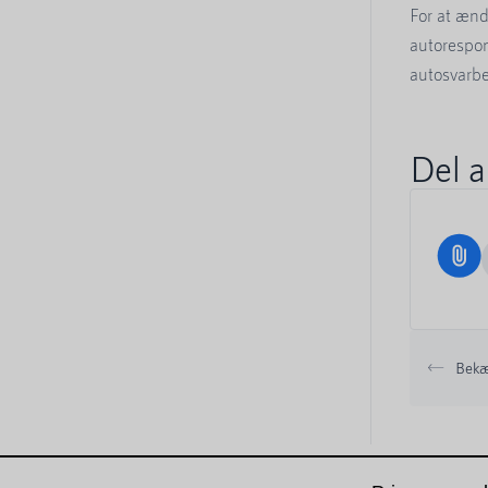
For at ænd
autorespon
autosvarbe
Del a
Bekæ