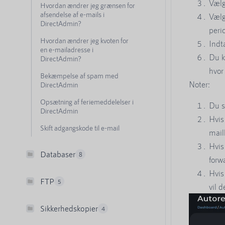
Vælg
Hvordan ændrer jeg grænsen for
afsendelse af e-mails i
Vælg
DirectAdmin?
peri
Hvordan ændrer jeg kvoten for
Indt
en e-mailadresse i
Du k
DirectAdmin?
hvor
Bekæmpelse af spam med
Noter:
DirectAdmin
Opsætning af feriemeddelelser i
Du s
DirectAdmin
Hvis
Skift adgangskode til e-mail
mail
Hvis
Databaser
8
forw
Hvis
FTP
5
vil 
Sikkerhedskopier
4