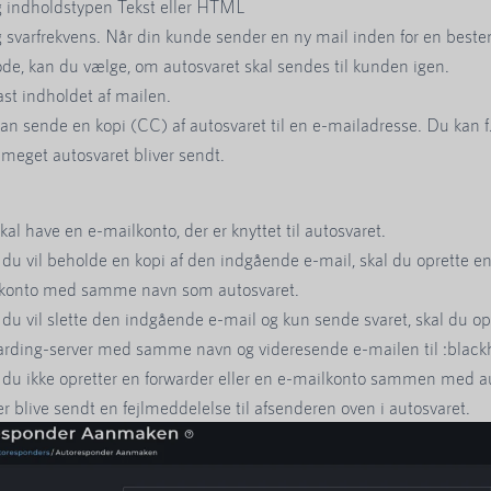
 indholdstypen Tekst eller HTML
 svarfrekvens. Når din kunde sender en ny mail inden for en best
ode, kan du vælge, om autosvaret skal sendes til kunden igen.
ast indholdet af mailen.
an sende en kopi (CC) af autosvaret til en e-mailadresse. Du kan f.
 meget autosvaret bliver sendt.
kal have en e-mailkonto, der er knyttet til autosvaret.
 du vil beholde en kopi af den indgående e-mail, skal du oprette en
konto med samme navn som autosvaret.
 du vil slette den indgående e-mail og kun sende svaret, skal du op
arding-server med samme navn og videresende e-mailen til :blackh
 du ikke opretter en forwarder eller en e-mailkonto sammen med au
der blive sendt en fejlmeddelelse til afsenderen oven i autosvaret.