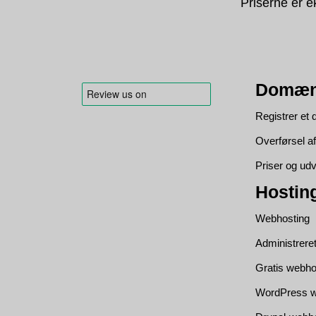
Priserne er e
Domæn
Registrer e
Overførsel 
Priser og udv
Hostin
Webhosting
Administrere
Gratis webho
WordPress w