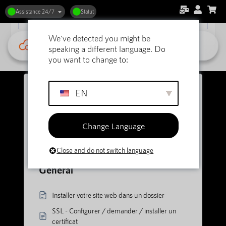
Assistance 24/7
Statut
We've detected you might be
speaking a different language. Do
you want to change to:
EN
Voir les catégories
Change Language
Accueil
Soutien
Close and do not switch language
DirectAdmin Hébergement web
Général
Général
Installer votre site web dans un dossier
SSL - Configurer / demander / installer un
certificat