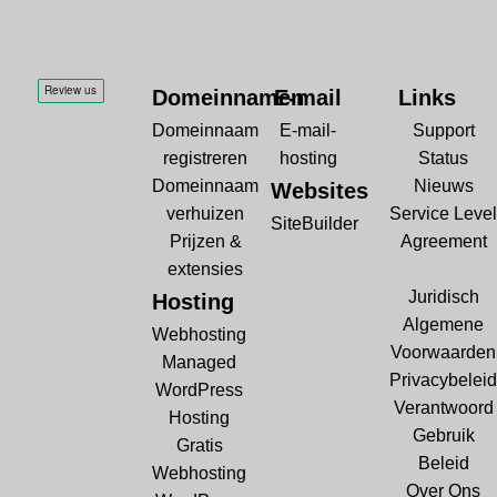
Domeinnamen
E-mail
Links
Domeinnaam
E-mail-
Support
registreren
hosting
Status
Domeinnaam
Nieuws
Websites
verhuizen
Service Level
SiteBuilder
Prijzen &
Agreement
extensies
Juridisch
Hosting
Algemene
Webhosting
Voorwaarden
Managed
Privacybeleid
WordPress
Verantwoord
Hosting
Gebruik
Gratis
Beleid
Webhosting
Over Ons