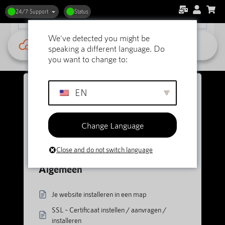
24/7 Support
Status
We've detected you might be
speaking a different language. Do
you want to change to:
EN
Categorieën weergeven
Change Language
Home
Support
DirectAdmin Webhosting
Close and do not switch language
Algemeen
Algemeen
Je website installeren in een map
SSL – Certificaat instellen / aanvragen /
installeren