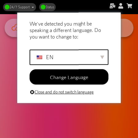
Cloud vs. Traditionele Hosting:
24/7 Support
Status
Wat Past het Beste Bij Jou?
We've detected you might be
speaking a different language. Do
you want to change to:
EN
Change Language
Close and do not switch language