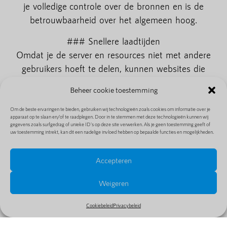
je volledige controle over de bronnen en is de
betrouwbaarheid over het algemeen hoog.
### Snellere laadtijden
Omdat je de server en resources niet met andere
gebruikers hoeft te delen, kunnen websites die
worden gehost op een traditionele server doorgaans
Beheer cookie toestemming
snellere laadtijden bieden. Dit is vooral belangrijk
voor websites die veel media-inhoud bevatten of die
Om de beste ervaringen te bieden, gebruiken wij technologieën zoals cookies om informatie over je
apparaat op te slaan en/of te raadplegen. Door in te stemmen met deze technologieën kunnen wij
geavanceerde functies vereisen.
gegevens zoals surfgedrag of unieke ID's op deze site verwerken. Als je geen toestemming geeft of
uw toestemming intrekt, kan dit een nadelige invloed hebben op bepaalde functies en mogelijkheden.
## Nadelen van traditionele hosting
Accepteren
### Hoge upfront kosten
Traditionele hosting kan gepaard gaan met hoge
Weigeren
upfront kosten. Je moet een fysieke server
aanschaffen en onderhouden, wat aanzienlijke
Cookiebeleid
Privacybeleid
kosten met zich meebrengt. Dit maakt traditionele