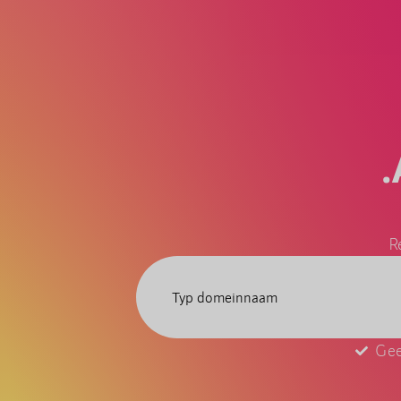
R
Gee