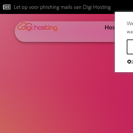
Let op voor phishing mails van Digi Hosting
We
Hosting
wa