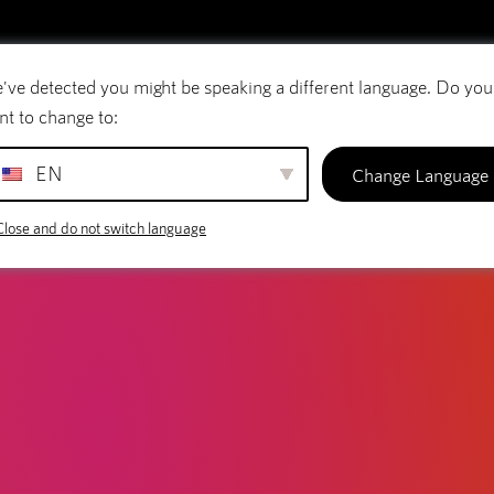
've detected you might be speaking a different language. Do you
E-mail
Domeinnamen
SiteBuilder
nt to change to:
EN
Change Language
Close and do not switch language