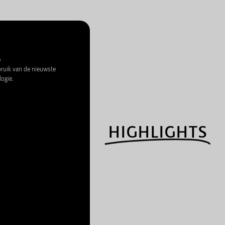
e
uik van de nieuwste
logie.
HIGHLIGHTS