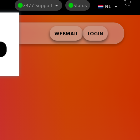
24/7 Support
Status
NL
WEBMAIL
LOGIN