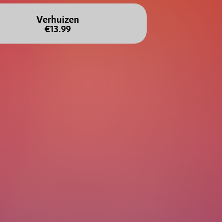
Verhuizen
€13.99