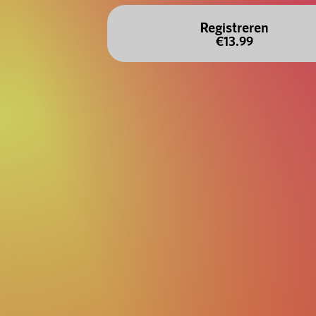
Registreren
€13.99