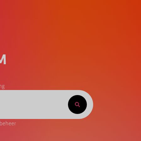
M
ng
 beheer