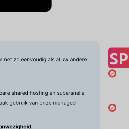
SP
 net zo eenvoudig als al uw andere
Minimaal
registrati
are shared hosting en supersnelle
jaar
maak gebruik van onze managed
Houderg
wijzigen
aanwezigheid.