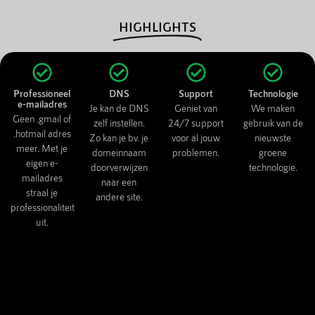
HIGHLIGHTS
Professioneel
DNS
Support
Technologie
e-mailadres
Je kan de DNS
Geniet van
We maken
Geen .gmail of
zelf instellen.
24/7 support
gebruik van de
.hotmail adres
Zo kan je bv. je
voor al jouw
nieuwste
meer. Met je
domeinnaam
problemen.
groene
eigen e-
doorverwijzen
technologie.
mailadres
naar een
straal je
andere site.
professionaliteit
uit.