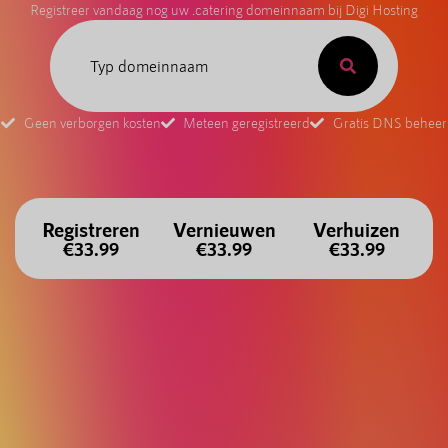
Registreer vandaag nog uw .catering domeinnaam bij Digi Hosting
Geen verborgen kosten
Meteen geregistreerd
Gratis DNS beheer
Registreren
Vernieuwen
Verhuizen
€33.99
€33.99
€33.99