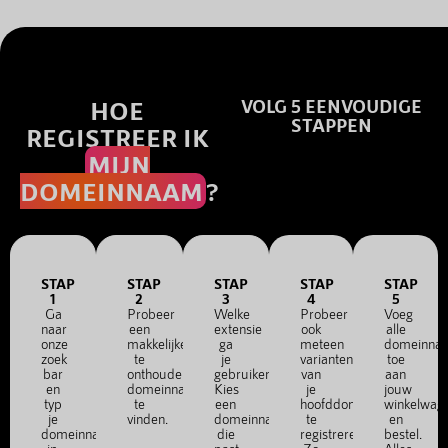
HOE
VOLG 5 EENVOUDIGE
STAPPEN
REGISTREER IK
MIJN
DOMEINNAAM
?
STAP
STAP
STAP
STAP
STAP
1
2
3
4
5
Ga
Probeer
Welke
Probeer
Voeg
naar
een
extensie
ook
alle
onze
makkelijke
ga
meteen
domeinna
zoek
te
je
varianten
toe
bar
onthouden
gebruiken?
van
aan
en
domeinnaam
Kies
je
jouw
typ
te
een
hoofddomein
winkelwag
je
vinden.
domeinnaam
te
en
domeinnaam
die
registreren.
bestel.