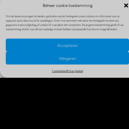
Beheer cookie toestemming
Om de beste ervaringen te bieden, gebruiken wij technologieën zoals cookies om informatie over je
apparaat op te slaan en/of te raadplegen. Door in te stemmen met deze technologieën kunnen wij
gegevens zoals surfgedrag of unieke ID's op deze site verwerken. Als je geen toestemming geeft of uw
toestemming intrekt, kan dit een nadelige invloed hebben op bepaalde functies en mogelijkheden.
Accepteren
PRIJZEN EN EXTENSIES
Bekijk alle prijzen en extensies in ons uitgebreide en
Weigeren
goedkope aanbod
Cookiebeleid
Privacybeleid
MEER INFO
WAAROM VANDAAG NOG JE
DOMEINNAAM REGISTREREN?