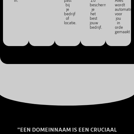
in.
past
Zo
Alles
bij
bescherm
wordt
je
je
automatis
bedrijf
het
voor
of
best
jou
locatie.
jouw
in
bedrijf.
orde
gemaakt
"EEN DOMEINNAAM IS EEN CRUCIAAL