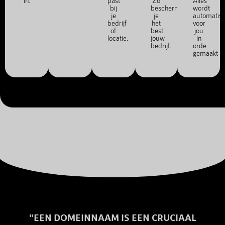
in.
past
Zo
Alles
bij
bescherm
wordt
je
je
automatis
bedrijf
het
voor
of
best
jou
locatie.
jouw
in
bedrijf.
orde
gemaakt
"EEN DOMEINNAAM IS EEN CRUCIAAL