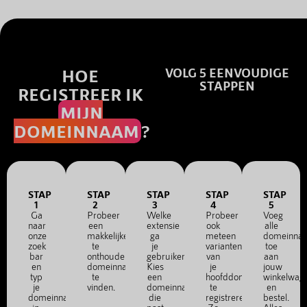
HOE
VOLG 5 EENVOUDIGE
STAPPEN
REGISTREER IK
MIJN
DOMEINNAAM
?
STAP
STAP
STAP
STAP
STAP
1
2
3
4
5
Ga
Probeer
Welke
Probeer
Voeg
naar
een
extensie
ook
alle
onze
makkelijke
ga
meteen
domeinna
zoek
te
je
varianten
toe
bar
onthouden
gebruiken?
van
aan
en
domeinnaam
Kies
je
jouw
typ
te
een
hoofddomein
winkelwag
je
vinden.
domeinnaam
te
en
domeinnaam
die
registreren.
bestel.