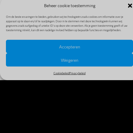
Beheer cookie toestemming
Om de beste ervaringen te bieden, gebruiken wij technologieën zoals cookies om informatie over je
apparaat op te slaan en/of te raadplegen. Door in te stemmen met deze technologieën kunnen wij
gegevens zoals surfgedrag of unieke ID's op deze site verwerken. Als je geen toestemming geeft of uw
toestemming intrekt, kan dit een nadelige invloed hebben op bepaalde functies en mogelijkheden.
Accepteren
PRIJZEN EN EXTENSIES
Bekijk alle prijzen en extensies in ons uitgebreide en
Weigeren
goedkope aanbod
Cookiebeleid
Privacybeleid
MEER INFO
WAAROM VANDAAG NOG JE
DOMEINNAAM REGISTREREN?