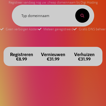
Registreer vandaag nog uw .cheap domeinnaam bij Digi Hosting
Geen verborgen kosten
Meteen geregistreerd
Gratis DNS beheer
Registreren
Vernieuwen
Verhuizen
€8.99
€31.99
€31.99