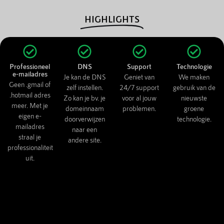
HIGHLIGHTS
Professioneel
DNS
Support
Technologie
e-mailadres
Je kan de DNS
Geniet van
We maken
Geen .gmail of
zelf instellen.
24/7 support
gebruik van de
.hotmail adres
Zo kan je bv. je
voor al jouw
nieuwste
meer. Met je
domeinnaam
problemen.
groene
eigen e-
doorverwijzen
technologie.
mailadres
naar een
straal je
andere site.
professionaliteit
uit.