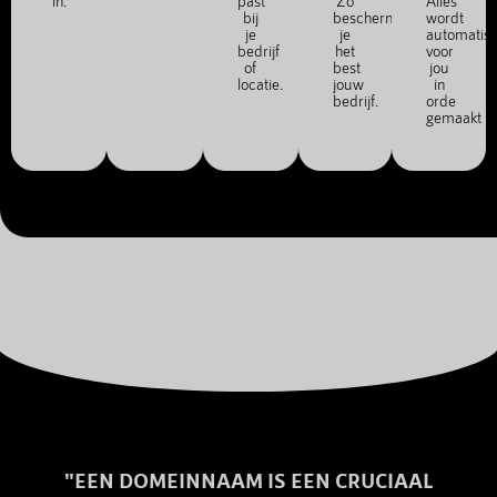
in.
past
Zo
Alles
bij
bescherm
wordt
je
je
automatis
bedrijf
het
voor
of
best
jou
locatie.
jouw
in
bedrijf.
orde
gemaakt
"EEN DOMEINNAAM IS EEN CRUCIAAL