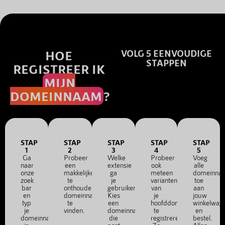
HOE
VOLG 5 EENVOUDIGE
STAPPEN
REGISTREER IK
MIJN
DOMEINNAAM
?
STAP
STAP
STAP
STAP
STAP
1
2
3
4
5
Ga
Probeer
Welke
Probeer
Voeg
naar
een
extensie
ook
alle
onze
makkelijke
ga
meteen
domeinna
zoek
te
je
varianten
toe
bar
onthouden
gebruiken?
van
aan
en
domeinnaam
Kies
je
jouw
typ
te
een
hoofddomein
winkelwag
je
vinden.
domeinnaam
te
en
domeinnaam
die
registreren.
bestel.