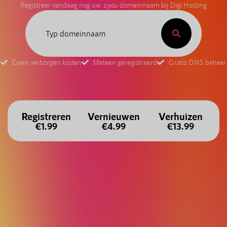
Registreer vandaag nog uw .cyou domeinnaam bij Digi Hosting
Geen verborgen kosten
Meteen geregistreerd
Gratis DNS beheer
Registreren
Vernieuwen
Verhuizen
€1.99
€4.99
€13.99