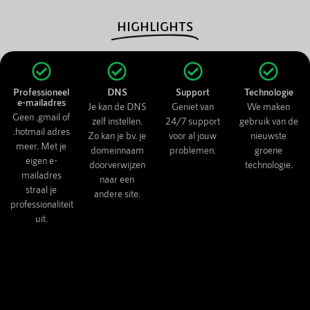
HIGHLIGHTS
Professioneel
DNS
Support
Technologie
e-mailadres
Je kan de DNS
Geniet van
We maken
Geen .gmail of
zelf instellen.
24/7 support
gebruik van de
.hotmail adres
Zo kan je bv. je
voor al jouw
nieuwste
meer. Met je
domeinnaam
problemen.
groene
eigen e-
doorverwijzen
technologie.
mailadres
naar een
straal je
andere site.
professionaliteit
uit.