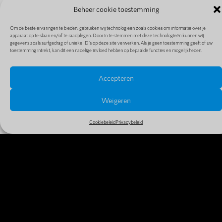
Beheer cookie toestemming
Om de beste ervaringen te bieden, gebruiken wij technologieën zoals cookies om informatie over je
apparaat op te slaan en/of te raadplegen. Door in te stemmen met deze technologieën kunnen wij
gegevens zoals surfgedrag of unieke ID's op deze site verwerken. Als je geen toestemming geeft of uw
toestemming intrekt, kan dit een nadelige invloed hebben op bepaalde functies en mogelijkheden.
Accepteren
PRIJZEN EN EXTENSIES
Bekijk alle prijzen en extensies in ons uitgebreide en
Weigeren
goedkope aanbod
Cookiebeleid
Privacybeleid
MEER INFO
WAAROM VANDAAG NOG JE
DOMEINNAAM REGISTREREN?