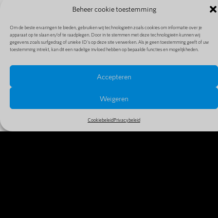
Beheer cookie toestemming
Om de beste ervaringen te bieden, gebruiken wij technologieën zoals cookies om informatie over je
apparaat op te slaan en/of te raadplegen. Door in te stemmen met deze technologieën kunnen wij
gegevens zoals surfgedrag of unieke ID's op deze site verwerken. Als je geen toestemming geeft of uw
toestemming intrekt, kan dit een nadelige invloed hebben op bepaalde functies en mogelijkheden.
Accepteren
PRIJZEN EN EXTENSIES
Bekijk alle prijzen en extensies in ons uitgebreide en
Weigeren
goedkope aanbod
Cookiebeleid
Privacybeleid
MEER INFO
WAAROM VANDAAG NOG JE
DOMEINNAAM REGISTREREN?