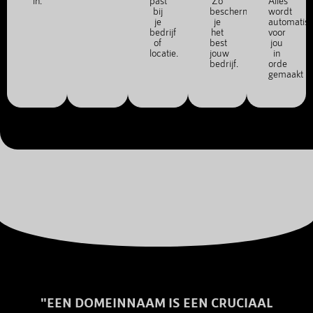
in.
past
Zo
Alles
bij
bescherm
wordt
je
je
automatis
bedrijf
het
voor
of
best
jou
locatie.
jouw
in
bedrijf.
orde
gemaakt
"EEN DOMEINNAAM IS EEN CRUCIAAL