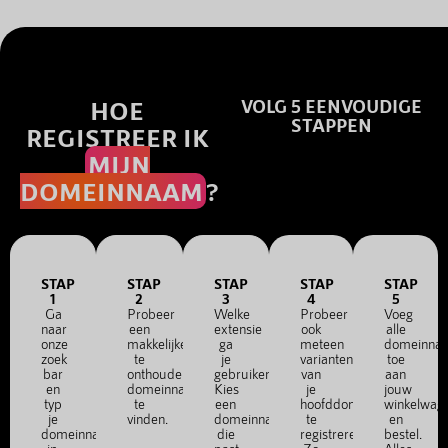
HOE
VOLG 5 EENVOUDIGE
STAPPEN
REGISTREER IK
MIJN
DOMEINNAAM
?
STAP
STAP
STAP
STAP
STAP
1
2
3
4
5
Ga
Probeer
Welke
Probeer
Voeg
naar
een
extensie
ook
alle
onze
makkelijke
ga
meteen
domeinna
zoek
te
je
varianten
toe
bar
onthouden
gebruiken?
van
aan
en
domeinnaam
Kies
je
jouw
typ
te
een
hoofddomein
winkelwag
je
vinden.
domeinnaam
te
en
domeinnaam
die
registreren.
bestel.