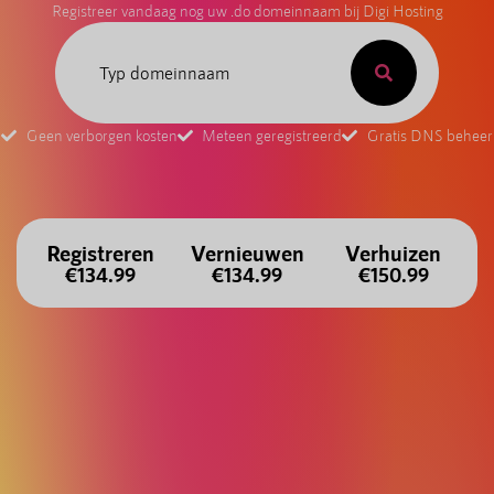
Registreer vandaag nog uw .do domeinnaam bij Digi Hosting
Geen verborgen kosten
Meteen geregistreerd
Gratis DNS beheer
Registreren
Vernieuwen
Verhuizen
€134.99
€134.99
€150.99