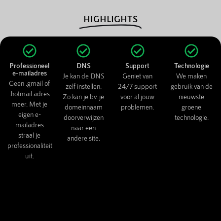
HIGHLIGHTS
Professioneel
DNS
Support
Technologie
e-mailadres
Je kan de DNS
Geniet van
We maken
Geen .gmail of
zelf instellen.
24/7 support
gebruik van de
.hotmail adres
Zo kan je bv. je
voor al jouw
nieuwste
meer. Met je
domeinnaam
problemen.
groene
eigen e-
doorverwijzen
technologie.
mailadres
naar een
straal je
andere site.
professionaliteit
uit.