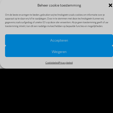
Beheer cookie toestemming
Om de beste ervaringen te bieden, gebruiken wij technologieën zoals cookies om informatie over je
apparaat op te slaan en/of te raadplegen. Door in te stemmen met deze technologieën kunnen wij
gegevens zoals surfgedrag of unieke ID's op deze site verwerken. Als je geen toestemming geeft of uw
toestemming intrekt, kan dit een nadelige invloed hebben op bepaalde functies en mogelijkheden.
Accepteren
PRIJZEN EN EXTENSIES
Bekijk alle prijzen en extensies in ons uitgebreide en
Weigeren
goedkope aanbod
Cookiebeleid
Privacybeleid
MEER INFO
WAAROM VANDAAG NOG JE
DOMEINNAAM REGISTREREN?