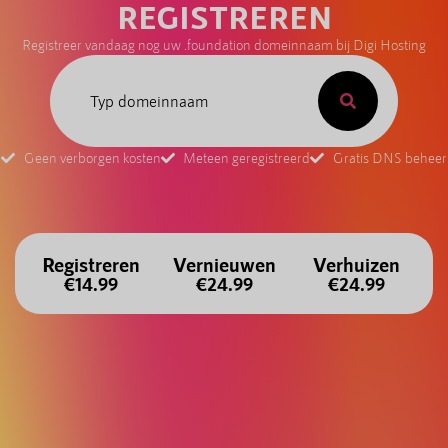
REGISTREREN
Registreer vandaag nog uw .foundation domeinnaam bij Digi Hosting
Geen verborgen kosten
Meteen geregistreerd
Gratis DNS beheer
Registreren
Vernieuwen
Verhuizen
€14.99
€24.99
€24.99