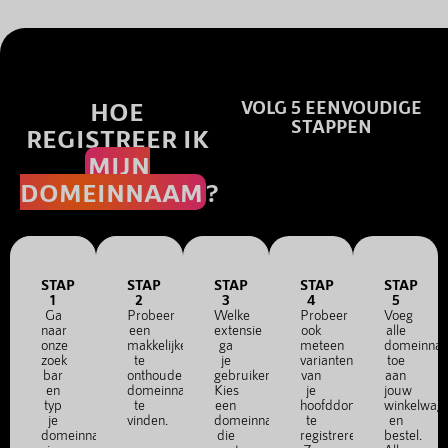
HOE
VOLG 5 EENVOUDIGE
STAPPEN
REGISTREER IK
MIJN
DOMEINNAAM
?
STAP
STAP
STAP
STAP
STAP
1
2
3
4
5
Ga
Probeer
Welke
Probeer
Voeg
naar
een
extensie
ook
alle
onze
makkelijke
ga
meteen
domeinna
zoek
te
je
varianten
toe
bar
onthouden
gebruiken?
van
aan
en
domeinnaam
Kies
je
jouw
typ
te
een
hoofddomein
winkelwag
je
vinden.
domeinnaam
te
en
domeinnaam
die
registreren.
bestel.