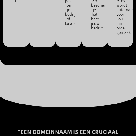
in.
past
Zo
Alles
bij
bescherm
wordt
je
je
automatis
bedrijf
het
voor
of
best
jou
locatie.
jouw
in
bedrijf.
orde
gemaakt
"EEN DOMEINNAAM IS EEN CRUCIAAL