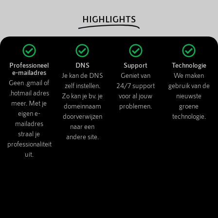
HIGHLIGHTS
Professioneel
DNS
Support
Technologie
e-mailadres
Je kan de DNS
Geniet van
We maken
Geen .gmail of
zelf instellen.
24/7 support
gebruik van de
.hotmail adres
Zo kan je bv. je
voor al jouw
nieuwste
meer. Met je
domeinnaam
problemen.
groene
eigen e-
doorverwijzen
technologie.
mailadres
naar een
straal je
andere site.
professionaliteit
uit.