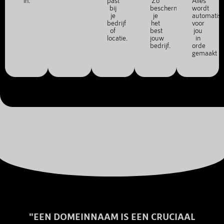
in.
past
Zo
Alles
bij
bescherm
wordt
je
je
automatis
bedrijf
het
voor
of
best
jou
locatie.
jouw
in
bedrijf.
orde
gemaakt
"EEN DOMEINNAAM IS EEN CRUCIAAL