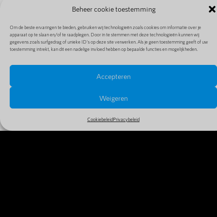
Beheer cookie toestemming
Om de beste ervaringen te bieden, gebruiken wij technologieën zoals cookies om informatie over je
apparaat op te slaan en/of te raadplegen. Door in te stemmen met deze technologieën kunnen wij
gegevens zoals surfgedrag of unieke ID's op deze site verwerken. Als je geen toestemming geeft of uw
toestemming intrekt, kan dit een nadelige invloed hebben op bepaalde functies en mogelijkheden.
Accepteren
PRIJZEN EN EXTENSIES
Bekijk alle prijzen en extensies in ons uitgebreide en
Weigeren
goedkope aanbod
Cookiebeleid
Privacybeleid
MEER INFO
WAAROM VANDAAG NOG JE
DOMEINNAAM REGISTREREN?