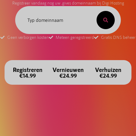
Registreer vandaag nog uw .gives domeinnaam bij Digi Hosting
Geen verborgen kosten
Meteen geregistreerd
Gratis DNS beheer
Registreren
Vernieuwen
Verhuizen
€14.99
€24.99
€24.99