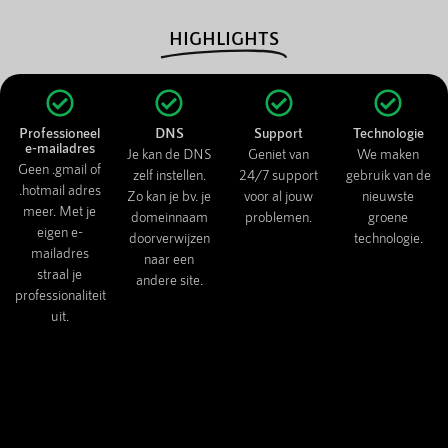
HIGHLIGHTS
Professioneel
DNS
Support
Technologie
e-mailadres
Je kan de DNS
Geniet van
We maken
Geen .gmail of
zelf instellen.
24/7 support
gebruik van de
.hotmail adres
Zo kan je bv. je
voor al jouw
nieuwste
meer. Met je
domeinnaam
problemen.
groene
eigen e-
doorverwijzen
technologie.
mailadres
naar een
straal je
andere site.
professionaliteit
uit.