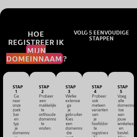
HOE
VOLG 5 EENVOUDIGE
STAPPEN
REGISTREER IK
MIJN
DOMEINNAAM
?
STAP
STAP
STAP
STAP
STAP
1
2
3
4
5
Ga
Probeer
Welke
Probeer
Voeg
naar
een
extensie
ook
alle
onze
makkelijke
ga
meteen
domeinna
zoek
te
je
varianten
toe
bar
onthouden
gebruiken?
van
aan
en
domeinnaam
Kies
je
jouw
typ
te
een
hoofddomein
winkelwag
je
vinden.
domeinnaam
te
en
domeinnaam
die
registreren.
bestel.