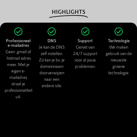
HIGHLIGHTS
Professioneel
DNS
Support
Technologie
e-mailadres
Je kan de DNS
Geniet van
We maken
Geen .gmail of
zelf instellen.
24/7 support
gebruik van de
.hotmail adres
Zo kan je bv. je
voor al jouw
nieuwste
meer. Met je
domeinnaam
problemen.
groene
eigen e-
doorverwijzen
technologie.
mailadres
naar een
straal je
andere site.
professionaliteit
uit.