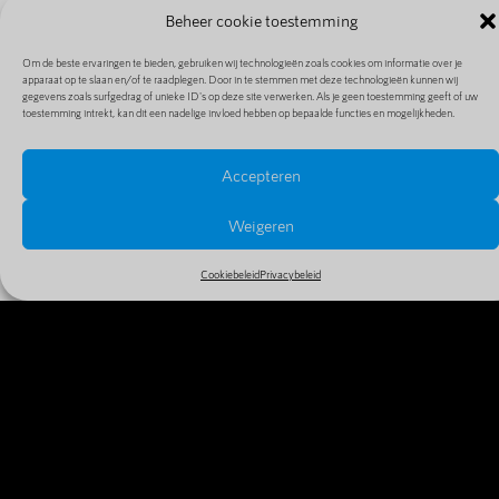
Beheer cookie toestemming
Om de beste ervaringen te bieden, gebruiken wij technologieën zoals cookies om informatie over je
apparaat op te slaan en/of te raadplegen. Door in te stemmen met deze technologieën kunnen wij
gegevens zoals surfgedrag of unieke ID's op deze site verwerken. Als je geen toestemming geeft of uw
toestemming intrekt, kan dit een nadelige invloed hebben op bepaalde functies en mogelijkheden.
Accepteren
PRIJZEN EN EXTENSIES
Bekijk alle prijzen en extensies in ons uitgebreide en
Weigeren
goedkope aanbod
Cookiebeleid
Privacybeleid
MEER INFO
WAAROM VANDAAG NOG JE
DOMEINNAAM REGISTREREN?