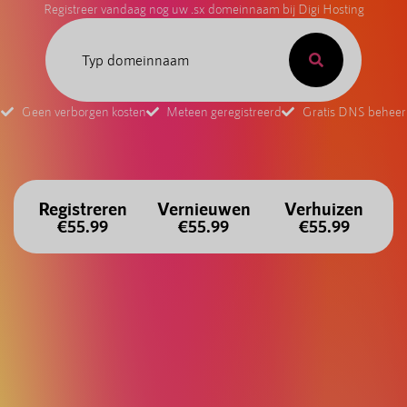
Registreer vandaag nog uw .sx domeinnaam bij Digi Hosting
Geen verborgen kosten
Meteen geregistreerd
Gratis DNS beheer
Registreren
Vernieuwen
Verhuizen
€55.99
€55.99
€55.99