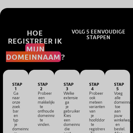
HOE
VOLG 5 EENVOUDIGE
STAPPEN
REGISTREER IK
MIJN
DOMEINNAAM
?
STAP
STAP
STAP
STAP
STAP
1
2
3
4
5
Ga
Probeer
Welke
Probeer
Voeg
naar
een
extensie
ook
alle
onze
makkelijke
ga
meteen
domeinna
zoek
te
je
varianten
toe
bar
onthouden
gebruiken?
van
aan
en
domeinnaam
Kies
je
jouw
typ
te
een
hoofddomein
winkelwag
je
vinden.
domeinnaam
te
en
domeinnaam
die
registreren.
bestel.