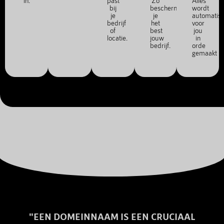
in.
past
Zo
Alles
bij
bescherm
wordt
je
je
automatis
bedrijf
het
voor
of
best
jou
locatie.
jouw
in
bedrijf.
orde
gemaakt
"EEN DOMEINNAAM IS EEN CRUCIAAL