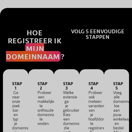
HOE
VOLG 5 EENVOUDIGE
STAPPEN
REGISTREER IK
MIJN
DOMEINNAAM
?
STAP
STAP
STAP
STAP
STAP
1
2
3
4
5
Ga
Probeer
Welke
Probeer
Voeg
naar
een
extensie
ook
alle
onze
makkelijke
ga
meteen
domeinna
zoek
te
je
varianten
toe
bar
onthouden
gebruiken?
van
aan
en
domeinnaam
Kies
je
jouw
typ
te
een
hoofddomein
winkelwag
je
vinden.
domeinnaam
te
en
domeinnaam
die
registreren.
bestel.