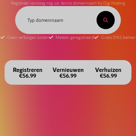
Registreer vandaag nog uw .tennis domeinnaam bij Digi Hosting
Geen verborgen kosten
Meteen geregistreerd
Gratis DNS beheer
Registreren
Vernieuwen
Verhuizen
€56.99
€56.99
€56.99