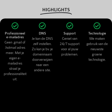
HIGHLIGHTS
Professioneel
DNS
Support
Technologie
e-mailadres
Je kan de DNS
Geniet van
We maken
Geen .gmail of
zelf instellen.
24/7 support
gebruik van de
.hotmail adres
Zo kan je bv. je
voor al jouw
nieuwste
meer. Met je
domeinnaam
problemen.
groene
eigen e-
doorverwijzen
technologie.
mailadres
naar een
straal je
andere site.
professionaliteit
uit.