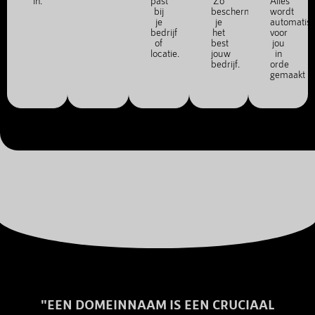
in.
past
Zo
Alles
bij
bescherm
wordt
je
je
automatis
bedrijf
het
voor
of
best
jou
locatie.
jouw
in
bedrijf.
orde
gemaakt
"EEN DOMEINNAAM IS EEN CRUCIAAL