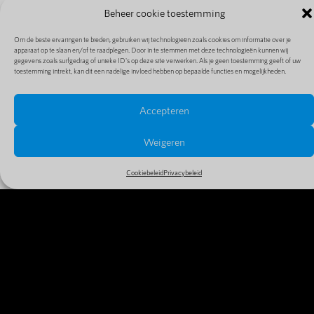
Beheer cookie toestemming
Om de beste ervaringen te bieden, gebruiken wij technologieën zoals cookies om informatie over je
apparaat op te slaan en/of te raadplegen. Door in te stemmen met deze technologieën kunnen wij
gegevens zoals surfgedrag of unieke ID's op deze site verwerken. Als je geen toestemming geeft of uw
toestemming intrekt, kan dit een nadelige invloed hebben op bepaalde functies en mogelijkheden.
Accepteren
PRIJZEN EN EXTENSIES
Bekijk alle prijzen en extensies in ons uitgebreide en
Weigeren
goedkope aanbod
Cookiebeleid
Privacybeleid
MEER INFO
WAAROM VANDAAG NOG JE
DOMEINNAAM REGISTREREN?