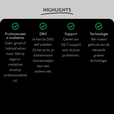
HIGHLIGHTS
Professioneel
DNS
Support
Technologie
e-mailadres
Je kan de DNS
Geniet van
We maken
Geen .gmail of
zelf instellen.
24/7 support
gebruik van de
.hotmail adres
Zo kan je bv. je
voor al jouw
nieuwste
meer. Met je
domeinnaam
problemen.
groene
eigen e-
doorverwijzen
technologie.
mailadres
naar een
straal je
andere site.
professionaliteit
uit.