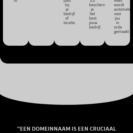
in.
past
Zo
Alles
bij
bescherm
wordt
je
je
automatis
bedrijf
het
voor
of
best
jou
locatie.
jouw
in
bedrijf.
orde
gemaakt
"EEN DOMEINNAAM IS EEN CRUCIAAL