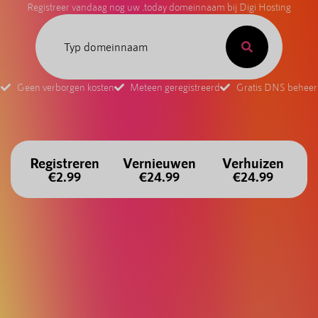
Registreer vandaag nog uw .today domeinnaam bij Digi Hosting
Geen verborgen kosten
Meteen geregistreerd
Gratis DNS beheer
Registreren
Vernieuwen
Verhuizen
€2.99
€24.99
€24.99