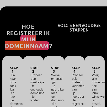
HOE
VOLG 5 EENVOUDIGE
STAPPEN
REGISTREER IK
MIJN
DOMEINNAAM
?
STAP
STAP
STAP
STAP
STAP
1
2
3
4
5
Ga
Probeer
Welke
Probeer
Voeg
naar
een
extensie
ook
alle
onze
makkelijke
ga
meteen
domeinna
zoek
te
je
varianten
toe
bar
onthouden
gebruiken?
van
aan
en
domeinnaam
Kies
je
jouw
typ
te
een
hoofddomein
winkelwag
je
vinden.
domeinnaam
te
en
domeinnaam
die
registreren.
bestel.