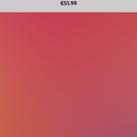
€51.99