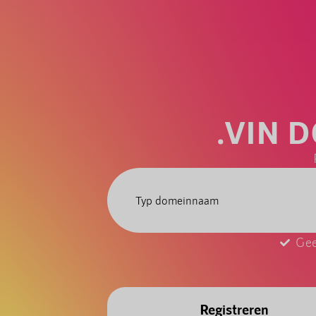
.VIN 
Gee
Registreren