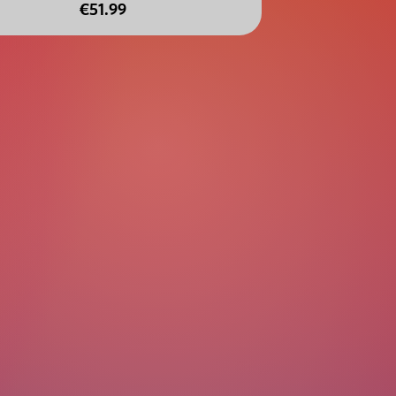
€51.99