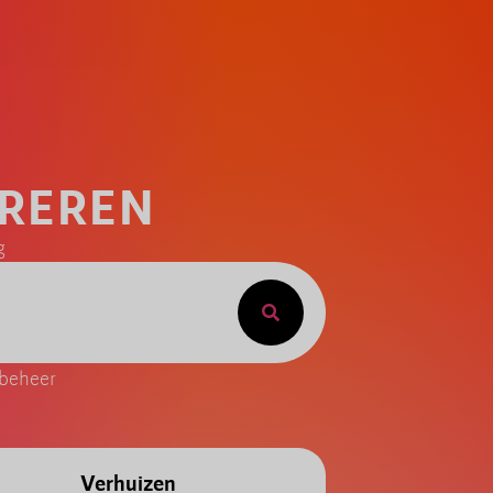
TREREN
g
 beheer
Verhuizen