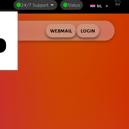
24/7 Support
Status
NL
WEBMAIL
LOGIN