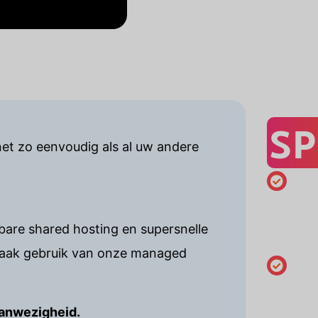
SP
et zo eenvoudig als al uw andere
Minimaal
registrati
are shared hosting en supersnelle
jaar
maak gebruik van onze managed
Houderg
wijzigen
aanwezigheid.