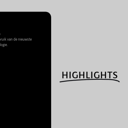
e
uik van de nieuwste
logie.
HIGHLIGHTS