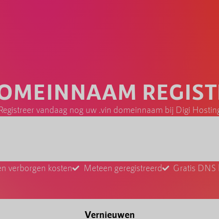
DOMEINNAAM REGIS
Registreer vandaag nog uw .vin domeinnaam bij Digi Hostin
n verborgen kosten
Meteen geregistreerd
Gratis DNS
Vernieuwen