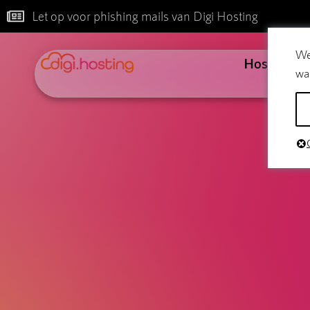
Let op voor phishing mails van Digi Hosting
We
Hosting
wa