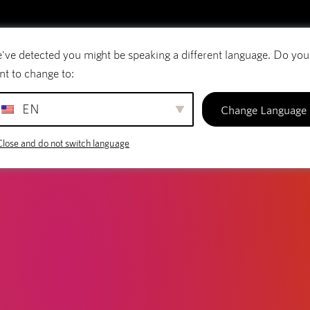
've detected you might be speaking a different language. Do you
E-mail
Domeinnamen
SiteBuilder
nt to change to:
EN
Change Language
Close and do not switch language