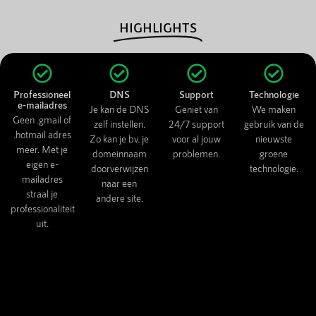
HIGHLIGHTS
Professioneel
DNS
Support
Technologie
e-mailadres
Je kan de DNS
Geniet van
We maken
Geen .gmail of
zelf instellen.
24/7 support
gebruik van de
.hotmail adres
Zo kan je bv. je
voor al jouw
nieuwste
meer. Met je
domeinnaam
problemen.
groene
eigen e-
doorverwijzen
technologie.
mailadres
naar een
straal je
andere site.
professionaliteit
uit.