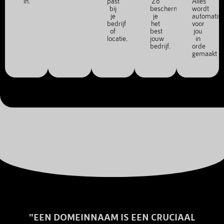
in.
past
Zo
Alles
bij
bescherm
wordt
je
je
automatis
bedrijf
het
voor
of
best
jou
locatie.
jouw
in
bedrijf.
orde
gemaakt
"EEN DOMEINNAAM IS EEN CRUCIAAL