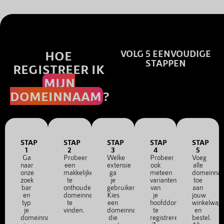
HOE
VOLG 5 EENVOUDIGE
STAPPEN
REGISTREER IK
MIJN
DOMEINNAAM
?
STAP
STAP
STAP
STAP
STAP
1
2
3
4
5
Ga
Probeer
Welke
Probeer
Voeg
naar
een
extensie
ook
alle
onze
makkelijke
ga
meteen
domeinna
zoek
te
je
varianten
toe
bar
onthouden
gebruiken?
van
aan
en
domeinnaam
Kies
je
jouw
typ
te
een
hoofddomein
winkelwag
je
vinden.
domeinnaam
te
en
domeinnaam
die
registreren.
bestel.