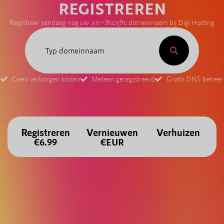
REGISTREREN
Registreer vandaag nog uw .xn--3hcrj9c domeinnaam bij Digi Hosting
Geen verborgen kosten
Meteen geregistreerd
Gratis DNS beheer
Registreren
Vernieuwen
Verhuizen
€6.99
€EUR