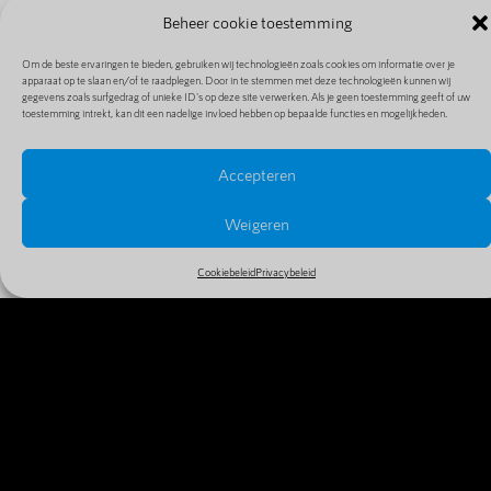
Beheer cookie toestemming
Om de beste ervaringen te bieden, gebruiken wij technologieën zoals cookies om informatie over je
apparaat op te slaan en/of te raadplegen. Door in te stemmen met deze technologieën kunnen wij
gegevens zoals surfgedrag of unieke ID's op deze site verwerken. Als je geen toestemming geeft of uw
toestemming intrekt, kan dit een nadelige invloed hebben op bepaalde functies en mogelijkheden.
Accepteren
PRIJZEN EN EXTENSIES
Bekijk alle prijzen en extensies in ons uitgebreide en
Weigeren
goedkope aanbod
Cookiebeleid
Privacybeleid
MEER INFO
WAAROM VANDAAG NOG JE
DOMEINNAAM REGISTREREN?