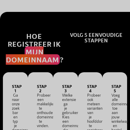
HOE
VOLG 5 EENVOUDIGE
STAPPEN
REGISTREER IK
MIJN
DOMEINNAAM
?
STAP
STAP
STAP
STAP
STAP
1
2
3
4
5
Ga
Probeer
Welke
Probeer
Voeg
naar
een
extensie
ook
alle
onze
makkelijke
ga
meteen
domeinna
zoek
te
je
varianten
toe
bar
onthouden
gebruiken?
van
aan
en
domeinnaam
Kies
je
jouw
typ
te
een
hoofddomein
winkelwag
je
vinden.
domeinnaam
te
en
domeinnaam
die
registreren.
bestel.