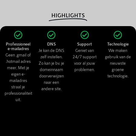
HIGHLIGHTS
Professioneel
DNS
Support
Technologie
e-mailadres
Je kan de DNS
Geniet van
We maken
Geen .gmail of
zelf instellen.
24/7 support
gebruik van de
.hotmail adres
Zo kan je bv. je
voor al jouw
nieuwste
meer. Met je
domeinnaam
problemen.
groene
eigen e-
doorverwijzen
technologie.
mailadres
naar een
straal je
andere site.
professionaliteit
uit.