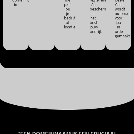
in.
past
Zo
Alles
bij
bescherm
wordt
je
je
automatis
bedrijf
het
voor
of
best
jou
locatie.
jouw
in
bedrijf.
orde
gemaakt
"EEN DOMEINNAAM IS EEN CRUCIAAL