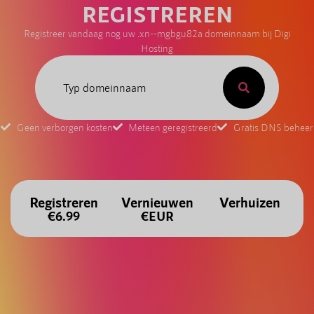
REGISTREREN
Registreer vandaag nog uw .xn--mgbgu82a domeinnaam bij Digi
Hosting
Geen verborgen kosten
Meteen geregistreerd
Gratis DNS beheer
Registreren
Vernieuwen
Verhuizen
€6.99
€EUR